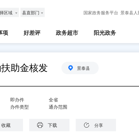
择区域
县直部门
国家政务服务平台
景泰县人
事项
好差评
政务超市
阳光政务
励扶助金核发
景泰县
即办件
全省
办件类型
通办范围
收藏
下载
分享