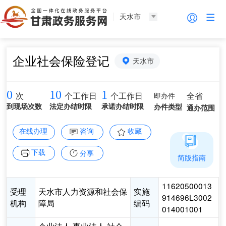
天水市
企业社会保险登记
天水市
0
10
1
即办件
全省
次
个工作日
个工作日
到现场次数
法定办结时限
承诺办结时限
办件类型
通办范围
在线办理
咨询
收藏
下载
分享
简版指南
11620500013
受理
天水市人力资源和社会保
实施
914696L3002
机构
障局
编码
014001001