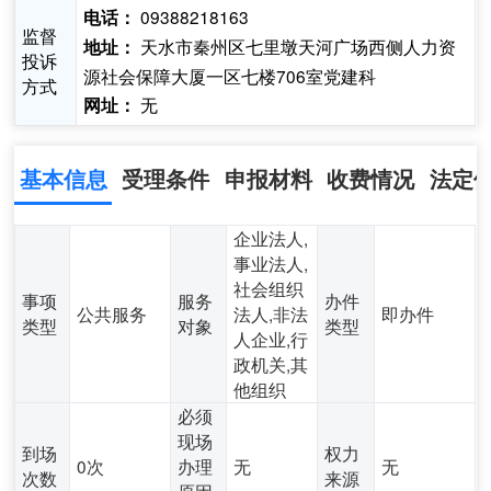
09388218163
电话：
监督
天水市秦州区七里墩天河广场西侧人力资
地址：
投诉
源社会保障大厦一区七楼706室党建科
方式
无
网址：
基本信息
受理条件
申报材料
收费情况
法定
企业法人,
事业法人,
社会组织
事项
服务
办件
公共服务
法人,非法
即办件
类型
对象
类型
人企业,行
政机关,其
他组织
必须
现场
到场
权力
0次
办理
无
无
次数
来源
原因