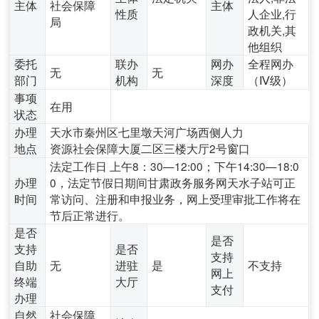
主体
社会保障
主体
性质
人企业,行
局
政机关,其
他组织
委托
联办
网办
全程网办
无
无
部门
机构
深度
（Ⅳ级）
事项
在用
状态
办理
天水市秦州区七里墩天河广场西侧人力
地点
资源社会保障大厦二区三楼大厅2号窗口
法定工作日 上午8：30—12:00；下午14:30—18:0
办理
0，法定节假日期间甘肃政务服务网天水子站可正
时间
常访问、注册和申报业务，网上受理审批工作将在
节后正常进行。
是否
是否
支持
是否
支持
自助
无
进驻
是
不支持
网上
终端
大厅
支付
办理
自然
社会保障