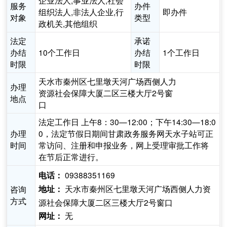
企业法人,事业法人,社会
服务
办件
组织法人,非法人企业,行
即办件
对象
类型
政机关,其他组织
法定
承诺
办结
10个工作日
办结
1个工作日
时限
时限
天水市秦州区七里墩天河广场西侧人力
办理
资源社会保障大厦二区三楼大厅2号窗
地点
口
法定工作日 上午8：30—12:00；下午14:30—18:0
办理
0，法定节假日期间甘肃政务服务网天水子站可正
时间
常访问、注册和申报业务，网上受理审批工作将
在节后正常进行。
09388351169
电话：
天水市秦州区七里墩天河广场西侧人力资
咨询
地址：
方式
源社会保障大厦二区三楼大厅2号窗口
无
网址：