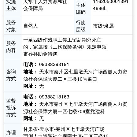
实施
天水市人力资源和社
1162050001391
主体
主体
会保障局
4696L
编码
服务
行使
自然人
市级/隶属
对象
层级
一至四级伤残职工停工留薪期外死亡
服务
的，家属按《工伤保险条例》规定申领
内容
丧葬补助金待遇
09388393191
电话：
咨询
天水市秦州区七里墩天河广场西侧人力资
地址：
方式
源社会保障大厦二区三楼10号窗口
无
网址：
09388218163
电话：
监督
天水市秦州区七里墩天河广场西侧人力资
地址：
投诉
源社会保障大厦一区七楼706室党建科
方式
无
网址：
甘肃省-天水市-秦州区七里墩天河广场
办理
西侧人力资源社会保障大厦-二区三楼10