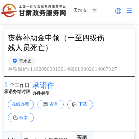
天水市
丧葬补助金申领（一至四级伤
残人员死亡）
天水市
:
11620500013914696L3002014007027
事项编码
1
承诺件
个工作日
承诺办结时限
办件类型
在线办理
咨询
下载
分享
实施