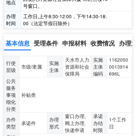
地点
号窗口。
办理
工作日,上午8:30-12:00，下午14:30-18:
时间
00（法定节假日除外）
基本信息
受理条件
申报材料
收费情况
办理
天水市人力
实施
1162050
行使
实施
市级/隶属
资源和社会
主体
0013914
层级
主体
保障局
编码
696L
公共
服务
事项
补贴类
细化
分类
窗口办理,
承诺
办件
办理
1个工作
承诺件
网上办理,
办结
类型
形式
日
快递申请
时限