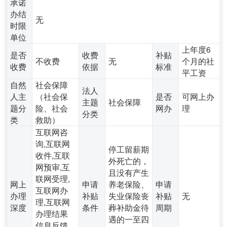
承诺
办结
无
时限
单位
上年度6
是否
收费
补贴
不收费
无
个月的社
收费
依据
标准
平工资
自然
社会保障
法人
人主
（社会保
是否
可网上办
主题
社会保障
题分
险、社会
网办
理
分类
类
救助）
互联网咨
询,互联网
停工留薪期
收件,互联
外死亡的，
网预审,互
且没有产生
联网受理,
网上
申请
养老保险、
申请
互联网办
办理
补贴
失业保险丧
补贴
无
理,互联网
深度
条件
葬补助金待
周期
办理结果
遇的一至四
信息反馈,