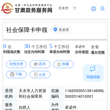
天水市
社会保障卡申领
天水市
0
30
5
承诺件
全省
次
个工作日
个工作日
到现场次数
法定办结时限
承诺办结时限
办件类型
通办范围
在线办理
咨询
收藏
下载
分享
简版指南
受理
天水市人力资源
实施
11620500013914696L
机构
和社会保障局
编码
3002014010001
服务
办件
自然人
承诺件