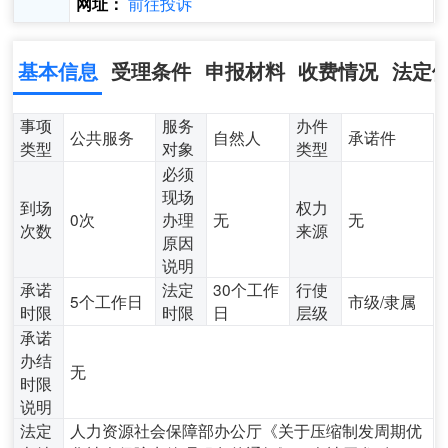
前往投诉
网址：
基本信息
受理条件
申报材料
收费情况
法定
事项
服务
办件
公共服务
自然人
承诺件
类型
对象
类型
必须
现场
到场
权力
0次
办理
无
无
次数
来源
原因
说明
承诺
法定
30个工作
行使
5个工作日
市级/隶属
时限
时限
日
层级
承诺
办结
无
时限
说明
法定
人力资源社会保障部办公厅《关于压缩制发周期优