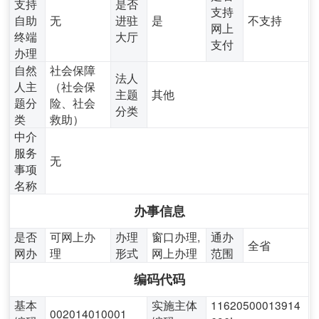
支持
是否
支持
自助
无
进驻
是
不支持
网上
终端
大厅
支付
办理
自然
社会保障
法人
人主
（社会保
主题
其他
题分
险、社会
分类
类
救助）
中介
服务
无
事项
名称
办事信息
是否
可网上办
办理
窗口办理,
通办
全省
网办
理
形式
网上办理
范围
编码代码
基本
实施主体
11620500013914
002014010001