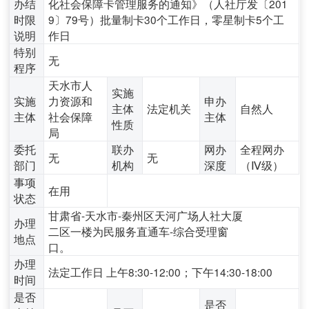
办结
化社会保障卡管理服务的通知》（人社厅发〔201
时限
9〕79号）批量制卡30个工作日，零星制卡5个工
说明
作日
特别
无
程序
天水市人
实施
实施
力资源和
申办
主体
法定机关
自然人
主体
社会保障
主体
性质
局
委托
联办
网办
全程网办
无
无
部门
机构
深度
（Ⅳ级）
事项
在用
状态
甘肃省-天水市-秦州区天河广场人社大厦
办理
二区一楼为民服务直通车-综合受理窗
地点
口。
办理
法定工作日 上午8:30-12:00；下午14:30-18:00
时间
是否
是否