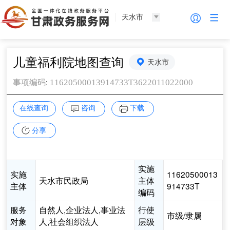
天水市
儿童福利院地图查询
天水市
:
11620500013914733T3622011022000
事项编码
在线查询
咨询
下载
分享
实施
实施
11620500013
天水市民政局
主体
主体
914733T
编码
服务
自然人,企业法人,事业法
行使
市级/隶属
对象
人,社会组织法人
层级