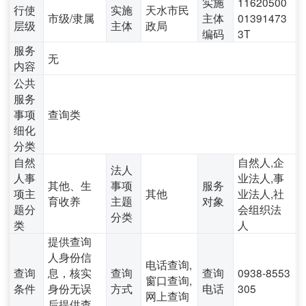
实施
11620500
行使
实施
天水市民
市级/隶属
主体
01391473
层级
主体
政局
编码
3T
服务
无
内容
公共
服务
事项
查询类
细化
分类
自然
自然人,企
法人
人事
业法人,事
其他、生
事项
服务
项主
其他
业法人,社
育收养
主题
对象
题分
会组织法
分类
类
人
提供查询
人身份信
电话查询,
查询
息，核实
查询
查询
0938-8553
窗口查询,
条件
身份无误
方式
电话
305
网上查询
后提供查