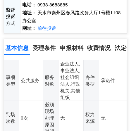
0938-8688885
电话：
监督
天水市秦州区春风路政务大厅1号楼1108
地址：
投诉
办公室
方式
前往投诉
网址：
基本信息
受理条件
申报材料
收费情况
法定
企业法人,
事业法人,
事项
服务
社会组织
办件
公共服务
承诺件
类型
对象
法人,行政
类型
机关,其他
组织
必须
现场
到场
权力
0次
办理
无
无
次数
来源
原因
说明