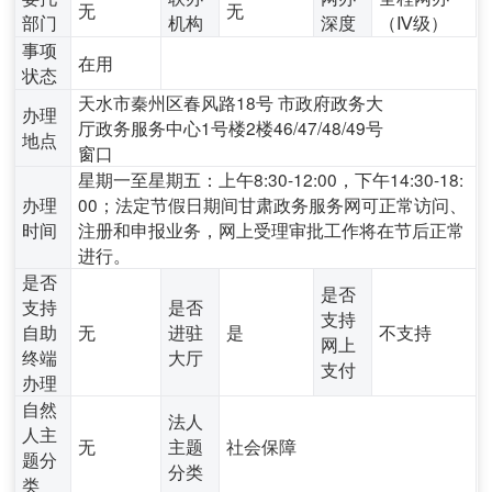
无
无
部门
机构
深度
（Ⅳ级）
事项
在用
状态
天水市秦州区春风路18号 市政府政务大
办理
厅政务服务中心1号楼2楼46/47/48/49号
地点
窗口
星期一至星期五：上午8:30-12:00，下午14:30-18:
办理
00；法定节假日期间甘肃政务服务网可正常访问、
时间
注册和申报业务，网上受理审批工作将在节后正常
进行。
是否
是否
支持
是否
支持
自助
无
进驻
是
不支持
网上
终端
大厅
支付
办理
自然
法人
人主
无
主题
社会保障
题分
分类
类