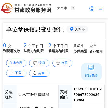
天水市
单位参保信息变更登记
天水市
0
2
2
承诺件
全市
次
个工作日
个工作日
到现场次数
法定办结时限
承诺办结时限
办件类型
通办范围
在线办理
咨询
收藏
下载
分享
简版指南
11620500MB161
受理
实施
天水市医疗保障局
7096730020361
机构
编码
10004