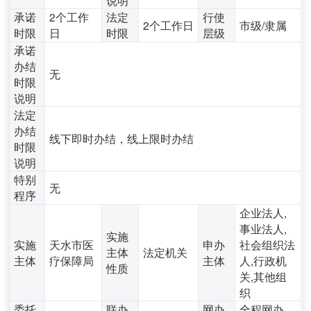
承诺
2个工作
法定
行使
2个工作日
市级/隶属
时限
日
时限
层级
承诺
办结
无
时限
说明
法定
办结
线下即时办结，线上限时办结
时限
说明
特别
无
程序
企业法人,
事业法人,
实施
实施
天水市医
申办
社会组织法
主体
法定机关
主体
疗保障局
主体
人,行政机
性质
关,其他组
织
委托
联办
网办
全程网办