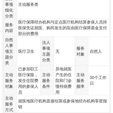
事项
主动服务类
细化
分类
医疗保障经办机构与定点医疗机构结算参保人员持
服务
医保凭证就医、购药发生的应由医疗保障基金支付
内容
部分的费用
自然
法人
人事
事项
服务
项主
医疗卫生
无
自然人
主题
对象
题分
分类
类
已参加职工
异地就医
主动
医疗保险，
主动
产生的住
主动
30个工作
服务
发生住院费
服务
院和门诊
服务
日
对象
用的参保人
条件
慢特病费
频率
员
用
主动
就医地医疗机构直接结算或参保地经办机构零星报
服务
销
方式