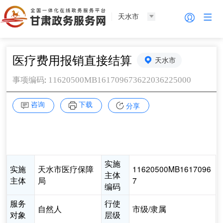
天水市
医疗费用报销直接结算
天水市
:
11620500MB161709673622036225000
事项编码
咨询
下载
分享
实施
实施
天水市医疗保障
11620500MB1617096
主体
主体
局
7
编码
服务
行使
自然人
市级/隶属
对象
层级