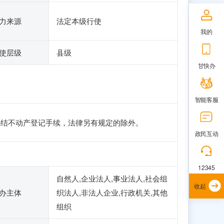
力来源
法定本级行使
我的
使层级
县级
甘快办
智能客服
办结不动产登记手续，法律另有规定的除外。
政民互动
12345
自然人,企业法人,事业法人,社会组
收起
办主体
织法人,非法人企业,行政机关,其他
组织