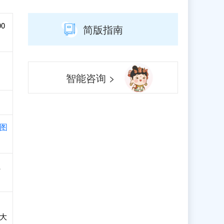
00
简版指南
智能咨询 >
图
、
大