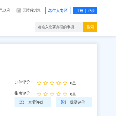
民政府
|
无障碍浏览
老年人专区
搜索
办件评价：
0星
指南评价：
0星
查看评价
我要评价