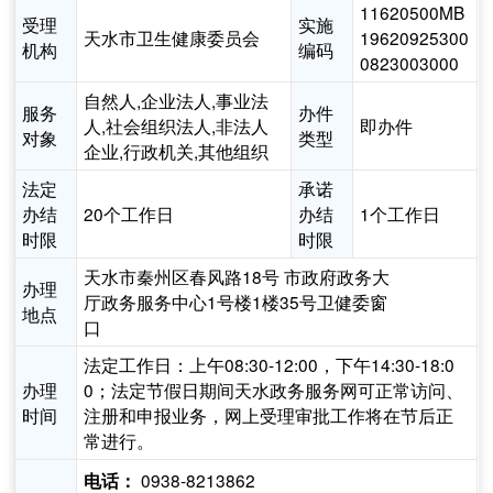
11620500MB
受理
实施
天水市卫生健康委员会
19620925300
机构
编码
0823003000
自然人,企业法人,事业法
服务
办件
人,社会组织法人,非法人
即办件
对象
类型
企业,行政机关,其他组织
法定
承诺
办结
20个工作日
办结
1个工作日
时限
时限
天水市秦州区春风路18号 市政府政务大
办理
厅政务服务中心1号楼1楼35号卫健委窗
地点
口
法定工作日：上午08:30-12:00，下午14:30-18:0
办理
0；法定节假日期间天水政务服务网可正常访问、
时间
注册和申报业务，网上受理审批工作将在节后正
常进行。
0938-8213862
电话：