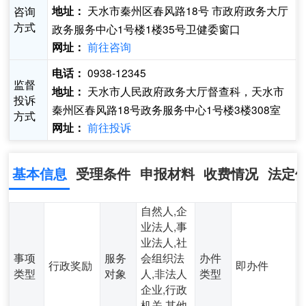
天水市秦州区春风路18号 市政府政务大厅
咨询
地址：
方式
政务服务中心1号楼1楼35号卫健委窗口
前往咨询
网址：
0938-12345
电话：
监督
天水市人民政府政务大厅督查科，天水市
地址：
投诉
秦州区春风路18号政务服务中心1号楼3楼308室
方式
前往投诉
网址：
基本信息
受理条件
申报材料
收费情况
法定
自然人,企
业法人,事
业法人,社
事项
服务
会组织法
办件
行政奖励
即办件
类型
对象
人,非法人
类型
企业,行政
机关,其他