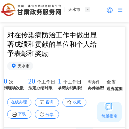
天水市
对在传染病防治工作中做出显
著成绩和贡献的单位和个人给
予表彰和奖励
天水市
0
20
1
即办件
全省
次
个工作日
个工作日
到现场次数
法定办结时限
承诺办结时限
办件类型
通办范围
在线办理
咨询
收藏
下载
分享
简版指南