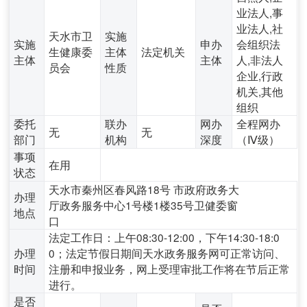
业法人,事
业法人,社
天水市卫
实施
实施
申办
会组织法
生健康委
主体
法定机关
主体
主体
人,非法人
员会
性质
企业,行政
机关,其他
组织
委托
联办
网办
全程网办
无
无
部门
机构
深度
（Ⅳ级）
事项
在用
状态
天水市秦州区春风路18号 市政府政务大
办理
厅政务服务中心1号楼1楼35号卫健委窗
地点
口
法定工作日：上午08:30-12:00，下午14:30-18:0
办理
0；法定节假日期间天水政务服务网可正常访问、
时间
注册和申报业务，网上受理审批工作将在节后正常
进行。
是否