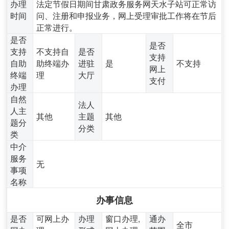
办理
法定节假日期间甘肃政务服务网天水子站可正常访
时间
问、注册和申报业务，网上受理审批工作将在节后
正常进行。
是否
是否
支持
不支持自
是否
支持
自助
助终端办
进驻
是
不支持
网上
终端
理
大厅
支付
办理
自然
法人
人主
其他
主题
其他
题分
分类
类
中介
服务
无
事项
名称
办事信息
是否
可网上办
办理
窗口办理,
通办
全市