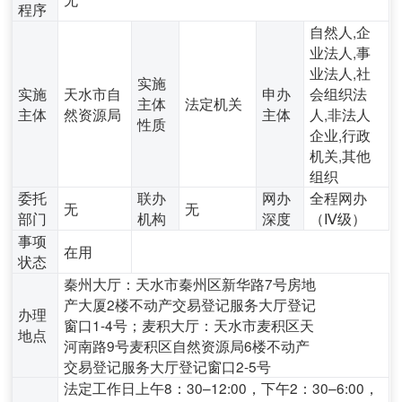
程序
自然人,企
业法人,事
业法人,社
实施
实施
天水市自
申办
会组织法
主体
法定机关
主体
然资源局
主体
人,非法人
性质
企业,行政
机关,其他
组织
委托
联办
网办
全程网办
无
无
部门
机构
深度
（Ⅳ级）
事项
在用
状态
秦州大厅：天水市秦州区新华路7号房地
产大厦2楼不动产交易登记服务大厅登记
办理
窗口1-4号；麦积大厅：天水市麦积区天
地点
河南路9号麦积区自然资源局6楼不动产
交易登记服务大厅登记窗口2-5号
法定工作日上午8：30–12:00，下午2：30–6:00，