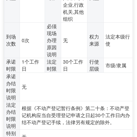
企业,行政
机关,其他
组织
必须
现场
到场
权力
法定本级行
0次
办理
无
次数
来源
使
原因
说明
承诺
1个工作
法定
30个工作
行使
市级/隶属
时限
日
时限
日
层级
承诺
办结
无
时限
说明
法定
根据《不动产登记暂行条例》第二十条：不动产登
办结
记机构应当自受理登记申请之日起30个工作日内办
时限
结不动产登记手续，法律另有规定的除外。
说明
特别
无