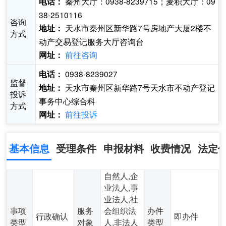
秦州大厅：0938-8239715；麦积大厅：09
电话：
38-2510116
咨询
天水市秦州区新华路7号房地产大厦2楼不
地址：
方式
动产交易登记服务大厅咨询台
前往咨询
网址：
0938-8239027
电话：
监督
天水市秦州区新华路7号天水市不动产登记
地址：
投诉
事务中心综合科
方式
前往投诉
网址：
基本信息
受理条件
申报材料
收费情况
法定
自然人,企
业法人,事
业法人,社
事项
服务
会组织法
办件
行政确认
即办件
类型
对象
人,非法人
类型