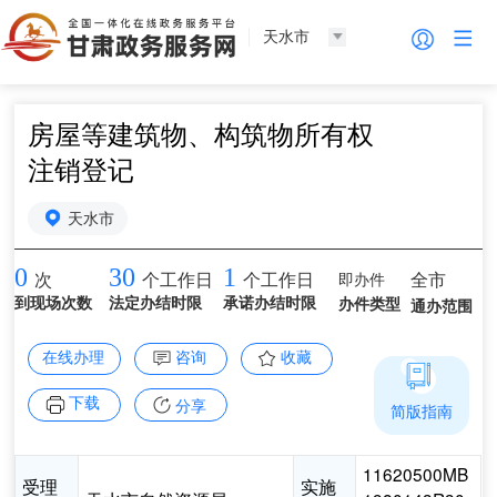
天水市
房屋等建筑物、构筑物所有权
注销登记
天水市
0
30
1
即办件
全市
次
个工作日
个工作日
到现场次数
法定办结时限
承诺办结时限
办件类型
通办范围
在线办理
咨询
收藏
下载
分享
简版指南
11620500MB
受理
实施