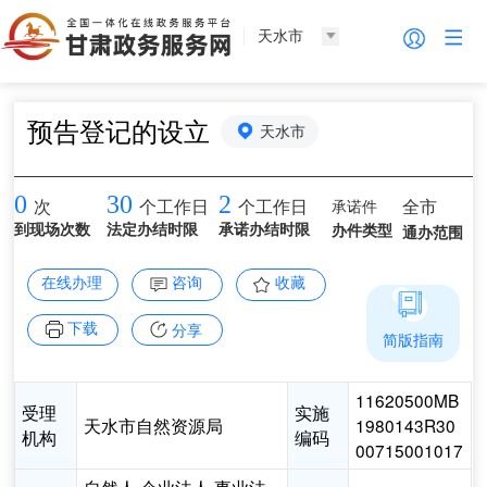
天水市
预告登记的设立
天水市
0
30
2
承诺件
全市
次
个工作日
个工作日
到现场次数
法定办结时限
承诺办结时限
办件类型
通办范围
在线办理
咨询
收藏
下载
分享
简版指南
11620500MB
受理
实施
天水市自然资源局
1980143R30
机构
编码
00715001017