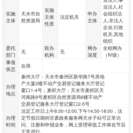
业法人,社
实施
实施
天水市自
申办
会组织法
主体
法定机关
主体
然资源局
主体
人,非法人
性质
企业,行政
机关,其他
组织
委托
联办
网办
全程网办
无
无
部门
机构
深度
（Ⅳ级）
事项
在用
状态
秦州大厅：天水市秦州区新华路7号房地
产大厦2楼不动产交易登记服务大厅登记
办理
窗口1-4号；麦积大厅：天水市麦积区天
地点
河南路9号麦积区自然资源局6楼不动产
交易登记服务大厅登记窗口2-5号
法定工作日上午8:30-12:00,下午14:30-18:00，法
办理
定节假日期间甘肃政务服务网天水子站可正常访
时间
问、注册和申报业务，网上受理审批工作将在节后
正常进行。