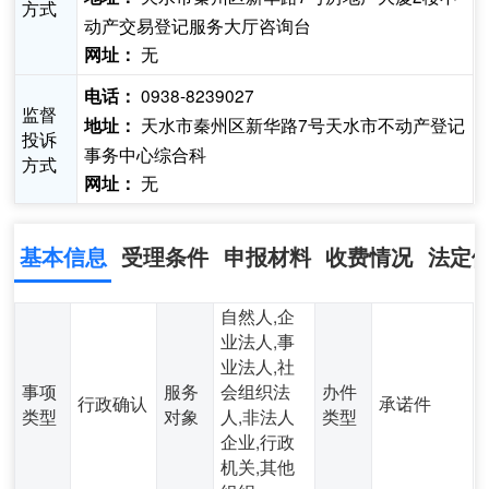
方式
动产交易登记服务大厅咨询台
无
网址：
0938-8239027
电话：
监督
天水市秦州区新华路7号天水市不动产登记
地址：
投诉
事务中心综合科
方式
无
网址：
基本信息
受理条件
申报材料
收费情况
法定
自然人,企
业法人,事
业法人,社
事项
服务
会组织法
办件
行政确认
承诺件
类型
对象
人,非法人
类型
企业,行政
机关,其他