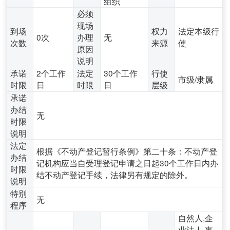
组织
必须
现场
到场
权力
法定本级行
0次
办理
无
次数
来源
使
原因
说明
承诺
2个工作
法定
30个工作
行使
市级/隶属
时限
日
时限
日
层级
承诺
办结
无
时限
说明
法定
根据《不动产登记暂行条例》第二十条：不动产登
办结
记机构应当自受理登记申请之日起30个工作日内办
时限
结不动产登记手续，法律另有规定的除外。
说明
特别
无
程序
自然人,企
业法人,事