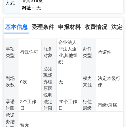
管局216室
方式
无
网址：
基本信息
受理条件
申报材料
收费情况
法定
企业法人,
事项
服务
非法人企
办件
行政许可
承诺件
类型
对象
业,其他组
类型
织
必须
现场
到场
权力
法定本级行
0次
办理
无
次数
来源
使
原因
说明
承诺
2个工作
法定
20个工作
行使
市级/隶属
时限
日
时限
日
层级
承诺
办结
暂无