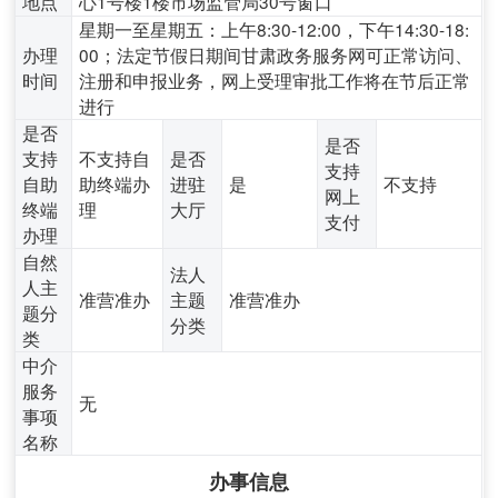
地点
心1号楼1楼市场监管局30号窗口
星期一至星期五：上午8:30-12:00，下午14:30-18:
办理
00；法定节假日期间甘肃政务服务网可正常访问、
时间
注册和申报业务，网上受理审批工作将在节后正常
进行
是否
是否
支持
不支持自
是否
支持
自助
助终端办
进驻
是
不支持
网上
终端
理
大厅
支付
办理
自然
法人
人主
准营准办
主题
准营准办
题分
分类
类
中介
服务
无
事项
名称
办事信息