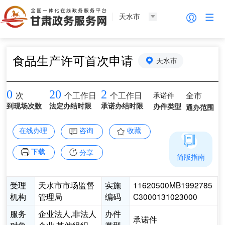
天水市
食品生产许可首次申请
天水市
0
20
2
承诺件
全市
次
个工作日
个工作日
到现场次数
法定办结时限
承诺办结时限
办件类型
通办范围
在线办理
咨询
收藏
下载
分享
简版指南
受理
天水市市场监督
实施
11620500MB1992785
机构
管理局
编码
C3000131023000
服务
企业法人,非法人
办件
承诺件