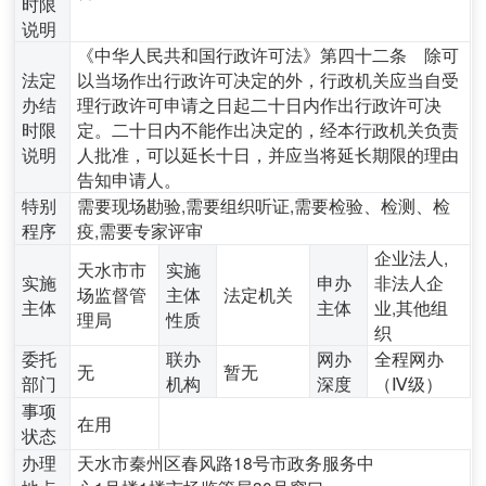
时限
说明
《中华人民共和国行政许可法》第四十二条 除可
法定
以当场作出行政许可决定的外，行政机关应当自受
办结
理行政许可申请之日起二十日内作出行政许可决
时限
定。二十日内不能作出决定的，经本行政机关负责
说明
人批准，可以延长十日，并应当将延长期限的理由
告知申请人。
特别
需要现场勘验,需要组织听证,需要检验、检测、检
程序
疫,需要专家评审
企业法人,
天水市市
实施
实施
申办
非法人企
场监督管
主体
法定机关
主体
主体
业,其他组
理局
性质
织
委托
联办
网办
全程网办
无
暂无
部门
机构
深度
（Ⅳ级）
事项
在用
状态
办理
天水市秦州区春风路18号市政务服务中