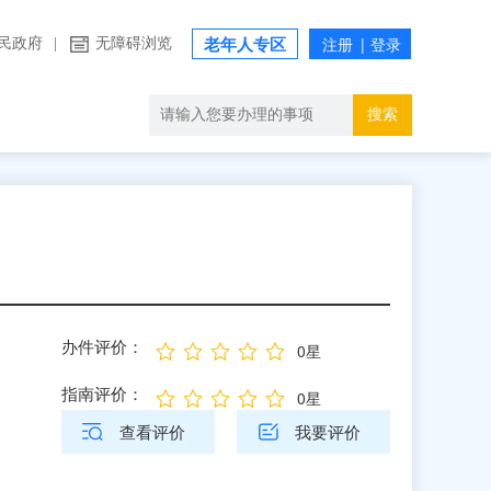
民政府
|
无障碍浏览
老年人专区
搜索
办件评价：
0星
指南评价：
0星
查看评价
我要评价