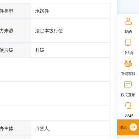
件类型
承诺件
力来源
法定本级行使
我的
使层级
县级
甘快办
智能客服
政民互动
12345
收起
办主体
自然人