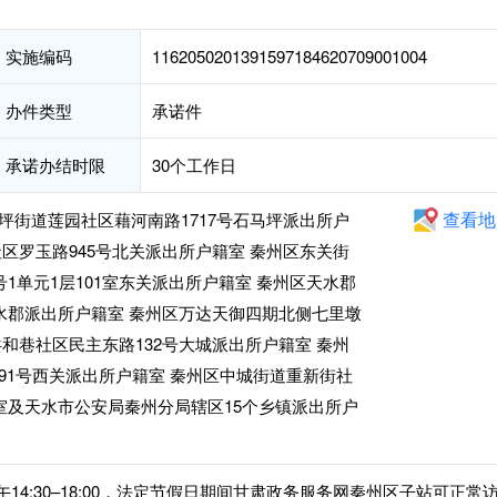
实施编码
1162050201391597184620709001004
办件类型
承诺件
承诺办结时限
30个工作日
查看地
坪街道莲园社区藉河南路1717号石马坪派出所户
区罗玉路945号北关派出所户籍室 秦州区东关街
号1单元1层101室东关派出所户籍室 秦州区天水郡
天水郡派出所户籍室 秦州区万达天御四期北侧七里墩
和巷社区民主东路132号大城派出所户籍室 秦州
91号西关派出所户籍室 秦州区中城街道重新街社
室及天水市公安局秦州分局辖区15个乡镇派出所户
，下午14:30–18:00，法定节假日期间甘肃政务服务网秦州区子站可正常