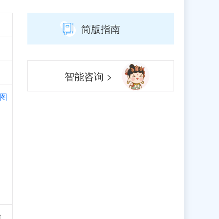
简版指南
智能咨询 >
图
访