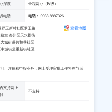
办深度
全程网办（Ⅳ级）
诉电话
电话：
0938-8887326
查看地图
道罗玉新村社区罗玉路
户籍室 秦州区天水郡街
区大城街道共和巷社区
区中城街道重新街社区
可正常访问、注册和申报业务，网上受理审批工作将在节后
否支持网上
不支持
付