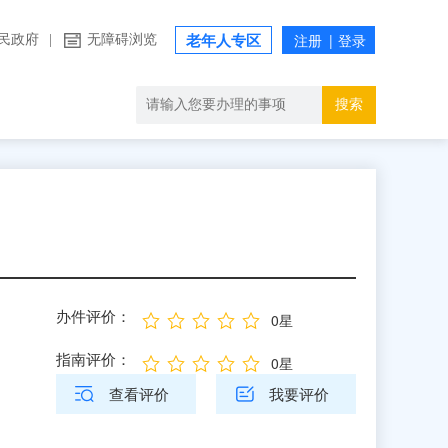
民政府
|
无障碍浏览
老年人专区
搜索
办件评价：
0星
指南评价：
0星
查看评价
我要评价