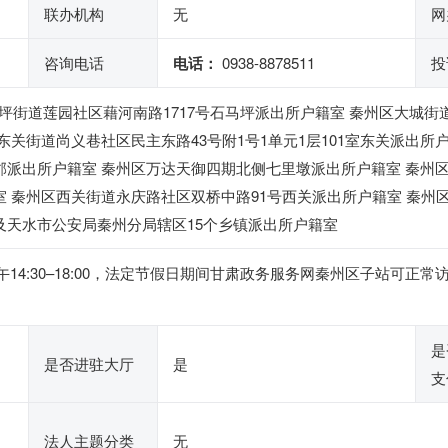
联办机构
无
网
咨询电话
电话：
0938-8878511
投
坪街道莲园社区藉河南路1717号石马坪派出所户籍室 秦州区大城街
区东关街道尚义巷社区民主东路43号附1号1单元1层101室东关派出所
水郡派出所户籍室 秦州区万达天御四期北侧七里墩派出所户籍室 秦州
室 秦州区西关街道永庆路社区双桥中路91号西关派出所户籍室 秦州
及天水市公安局秦州分局辖区15个乡镇派出所户籍室
0，下午14:30–18:00，法定节假日期间甘肃政务服务网秦州区子站
是
是否进驻大厅
是
支
法人主题分类
无