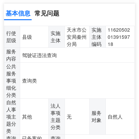
基本信息
常见问题
天水市公
实施
11620502
行使
实施
县级
安局秦州
主体
01391597
层级
主体
分局
编码
18
服务
驾驶证违法查询
内容
公共
服务
事项
查询类
细化
分类
自然
法人
人事
事项
服务
项主
其他
无
自然人
主题
对象
题分
分类
类
查询
已备案的
查询