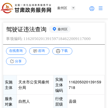
秦州区
驾驶证违法查询
秦州区
:
1162050201391597184622009117000
事项编码
在线查询
咨询
下载
分享
实施
实施
天水市公安局秦州
116205020139159
主体
主体
分局
718
编码
服务
行使
自然人
县级
对象
层级