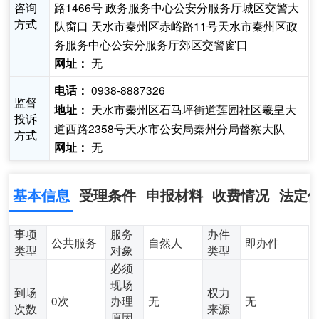
咨询
路1466号 政务服务中心公安分服务厅城区交警大
方式
队窗口 天水市秦州区赤峪路11号天水市秦州区政
务服务中心公安分服务厅郊区交警窗口
无
网址：
0938-8887326
电话：
监督
天水市秦州区石马坪街道莲园社区羲皇大
地址：
投诉
道西路2358号天水市公安局秦州分局督察大队
方式
无
网址：
基本信息
受理条件
申报材料
收费情况
法定
事项
服务
办件
公共服务
自然人
即办件
类型
对象
类型
必须
现场
到场
权力
0次
办理
无
无
次数
来源
原因