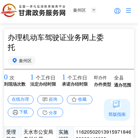
秦州区
办理机动车驾驶证业务网上委
托
秦州区
0
1
1
即办件
全县
次
个工作日
个工作日
到现场次数
法定办结时限
承诺办结时限
办件类型
通办范围
在线办理
咨询
收藏
下载
分享
简版指南
受理
天水市公安局
实施
11620502013915971846