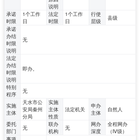
说明
承诺
1个工作
法定
1个工作
行使
县级
时限
日
时限
日
层级
承诺
办结
无
时限
说明
法定
办结
即办。
时限
说明
特别
无
程序
天水市公
实施
实施
申办
安局秦州
主体
法定机关
自然人
主体
主体
分局
性质
委托
联办
网办
全程网办
无
无
部门
机构
深度
（Ⅳ级）
事项