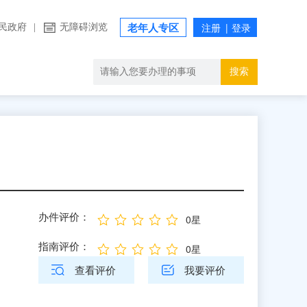
民政府
|
无障碍浏览
老年人专区
搜索
办件评价：
0星
指南评价：
0星
查看评价
我要评价