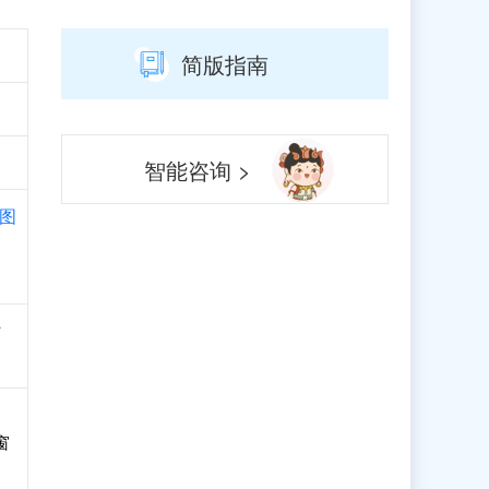
简版指南
智能咨询 >
图
访
窗