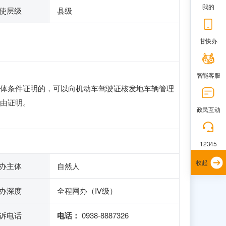
我的
使层级
县级
甘快办
智能客服
体条件证明的，可以向机动车驾驶证核发地车辆管理
由证明。
政民互动
12345
收起
办主体
自然人
办深度
全程网办（Ⅳ级）
诉电话
电话：
0938-8887326