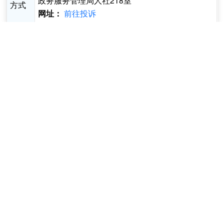
政务服务管理局人社218室
方式
前往投诉
网址：
基本信息
受理条件
申报材料
收费情况
法定
企业法人,
事业法人,
事项
服务
办件
公共服务
社会组织
即办件
类型
对象
类型
法人,行政
机关
必须
现场
到场
权力
0次
办理
无
无
次数
来源
原因
说明
承诺
法定
1个工作
行使
1个工作日
县级
时限
时限
日
层级
承诺