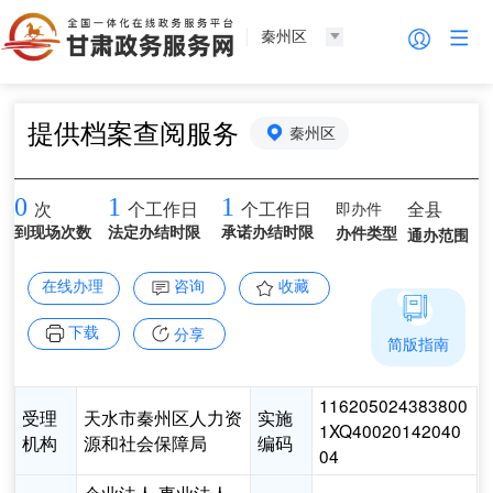
秦州区
提供档案查阅服务
秦州区
0
1
1
即办件
全县
次
个工作日
个工作日
到现场次数
法定办结时限
承诺办结时限
办件类型
通办范围
在线办理
咨询
收藏
下载
分享
简版指南
116205024383800
受理
天水市秦州区人力资
实施
1XQ40020142040
机构
源和社会保障局
编码
04