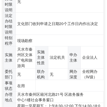
无
时限
说明
法定
办结
文化部门收到申请之日期20个工作日内作出决定
时限
说明
特别
现场勘察
程序
天水市秦
实施
实施
州区文体
申办
主体
法定机关
企业法人
主体
广电和旅
主体
性质
游局
委托
联办
网办
全程网办
无
无
部门
机构
深度
（Ⅳ级）
事项
在用
状态
办理
天水市秦州区籍河北路21号 区政务服务
地点
中心1楼社会事务窗口
星期一至星期五：上午8:30-12:00,下午14:30-18:0