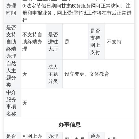
办理
0;法定节假日期间甘肃政务服务网可正常访问、注
时间
册和申报业务，网上受理审批工作将在节后正常进
行
是否
是否
支持
不支持自
是否
支持
自助
助终端办
进驻
是
不支持
网上
终端
理
大厅
支付
办理
自然
法人
人主
无
主题
设立变更、文体教育
题分
分类
类
中介
服务
无
事项
名称
办事信息
是否
可网上办
办理
通办