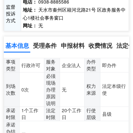
0938-8885586
电话：
监督
天水市秦州区籍河北路21号 区政务服务中
地址：
投诉
心1楼社会事务窗口
方式
无
网址：
基本信息
受理条件
申报材料
收费情况
法定
事项
服务
办件
行政许可
企业法人
即办件
类型
对象
类型
必须
现场
到场
权力
法定本级行
0次
办理
无
次数
来源
使
原因
说明
承诺
1个工作
法定
20个工作
行使
县级
时限
日
时限
日
层级
承诺
办结