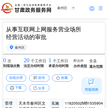
秦州区
从事互联网上网服务营业场所
经营活动的审批
秦州区
0
20
1
即办件
全县
次
个工作日
个工作日
到现场次数
法定办结时限
承诺办结时限
办件类型
通办范围
在线办理
咨询
收藏
下载
分享
简版指南
受理
天水市秦州区文
实施
11620502MB1535904