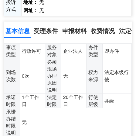
投诉
无
地址：
方式
无
网址：
基本信息
受理条件
申报材料
收费情况
法定
事项
服务
办件
行政许可
企业法人
即办件
类型
对象
类型
必须
现场
到场
权力
法定本级行
0次
办理
无
次数
来源
使
原因
说明
承诺
1个工作
法定
20个工作
行使
县级
时限
日
时限
日
层级
承诺
办结
无
时限
说明