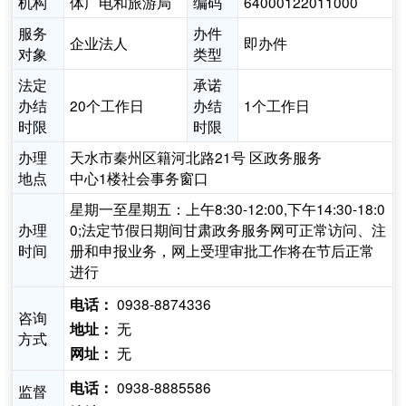
机构
体广电和旅游局
编码
64000122011000
服务
办件
企业法人
即办件
对象
类型
法定
承诺
办结
20个工作日
办结
1个工作日
时限
时限
办理
天水市秦州区籍河北路21号 区政务服务
地点
中心1楼社会事务窗口
星期一至星期五：上午8:30-12:00,下午14:30-18:0
办理
0;法定节假日期间甘肃政务服务网可正常访问、注
时间
册和申报业务，网上受理审批工作将在节后正常
进行
0938-8874336
电话：
咨询
无
地址：
方式
无
网址：
0938-8885586
电话：
监督