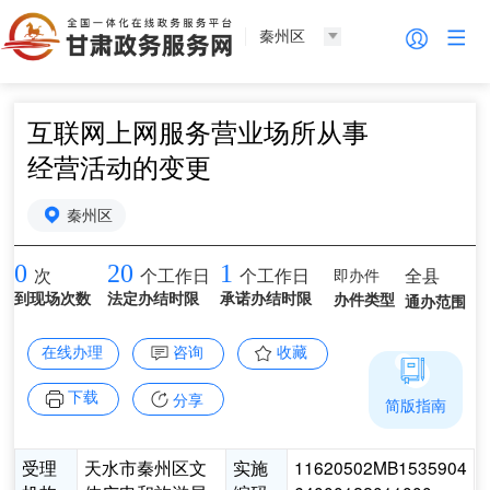
秦州区
互联网上网服务营业场所从事
经营活动的变更
秦州区
0
20
1
即办件
全县
次
个工作日
个工作日
到现场次数
法定办结时限
承诺办结时限
办件类型
通办范围
在线办理
咨询
收藏
下载
分享
简版指南
受理
天水市秦州区文
实施
11620502MB1535904