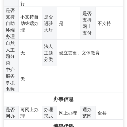
行
是否
是否
支持
不支持自
是否
支持
自助
助终端办
进驻
是
不支持
网上
终端
理
大厅
支付
办理
自然
法人
人主
无
主题
设立变更、文体教育
题分
分类
类
中介
服务
无
事项
名称
办事信息
是否
可网上办
办理
通办
网上办理
全县
网办
理
形式
范围
编码代码