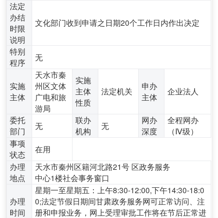
法定
办结
文化部门收到申请之日期20个工作日内作出决定
时限
说明
特别
无
程序
天水市秦
实施
实施
州区文体
申办
主体
法定机关
企业法人
主体
广电和旅
主体
性质
游局
委托
联办
网办
全程网办
无
无
部门
机构
深度
（Ⅳ级）
事项
在用
状态
办理
天水市秦州区籍河北路21号 区政务服务
地点
中心1楼社会事务窗口
星期一至星期五：上午8:30-12:00,下午14:30-18:0
办理
0;法定节假日期间甘肃政务服务网可正常访问、注
时间
册和申报业务，网上受理审批工作将在节后正常进