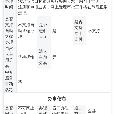
办理
法定节假日甘肃政务服务网天水子站可正常访问、
时间
注册和申报业务，网上受理审批工作将在节后正常
进行。
是否
是否
支持
不支持自
是否
支持
自助
助终端办
进驻
是
不支持
网上
终端
理
大厅
支付
办理
自然
法人
人主
优待抚恤
主题
无
题分
分类
类
中介
服务
无
事项
名称
办事信息
是否
不可网上
办理
窗口办理,
通办
全县
网办
办理
形式
快递申请
范围