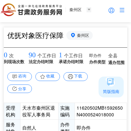
秦州区
优抚对象医疗保障
秦州区
0
90
1
即办件
全县
次
个工作日
个工作日
到现场次数
法定办结时限
承诺办结时限
办件类型
通办范围
咨询
收藏
下载
分享
简版指南
受理
天水市秦州区退
实施
11620502MB1592650
机构
役军人事务局
编码
N4000524018000
服务
办件
自然人
即办件