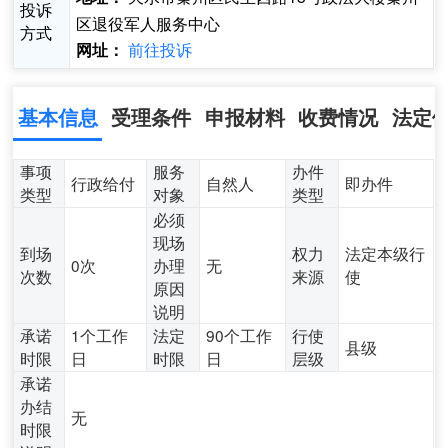
投诉
区退役军人服务中心
方式
前往投诉
网址：
基本信息
受理条件
申报材料
收费情况
法定
事项
服务
办件
行政给付
自然人
即办件
类型
对象
类型
必须
现场
到场
权力
法定本级行
0次
办理
无
次数
来源
使
原因
说明
承诺
1个工作
法定
90个工作
行使
县级
时限
日
时限
日
层级
承诺
办结
无
时限