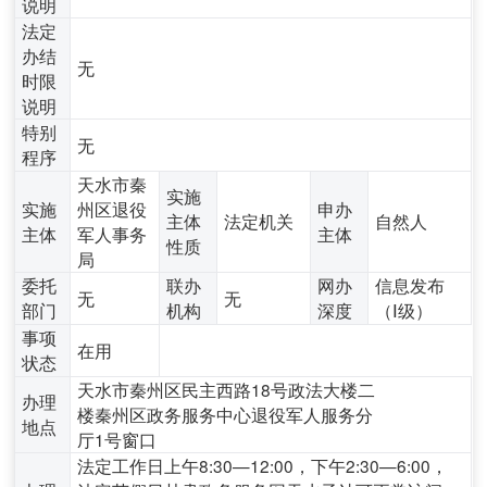
说明
法定
办结
无
时限
说明
特别
无
程序
天水市秦
实施
实施
州区退役
申办
主体
法定机关
自然人
主体
军人事务
主体
性质
局
委托
联办
网办
信息发布
无
无
部门
机构
深度
（Ⅰ级）
事项
在用
状态
天水市秦州区民主西路18号政法大楼二
办理
楼秦州区政务服务中心退役军人服务分
地点
厅1号窗口
法定工作日上午8:30—12:00，下午2:30—6:00，