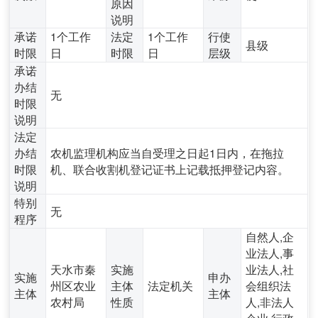
原因
说明
承诺
1个工作
法定
1个工作
行使
县级
时限
日
时限
日
层级
承诺
办结
无
时限
说明
法定
办结
农机监理机构应当自受理之日起1日内，在拖拉
时限
机、联合收割机登记证书上记载抵押登记内容。
说明
特别
无
程序
自然人,企
业法人,事
天水市秦
实施
业法人,社
实施
申办
州区农业
主体
法定机关
会组织法
主体
主体
农村局
性质
人,非法人
企业,行政