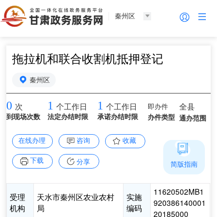
秦州区
拖拉机和联合收割机抵押登记
秦州区
0
1
1
即办件
全县
次
个工作日
个工作日
到现场次数
法定办结时限
承诺办结时限
办件类型
通办范围
在线办理
咨询
收藏
下载
分享
简版指南
11620502MB1
受理
天水市秦州区农业农村
实施
920386140001
机构
局
编码
20185000