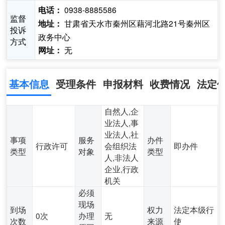
0938-8885586
电话：
监督
甘肃省天水市秦州区藉河北路21号秦州区
地址：
投诉
政务中心
方式
无
网址：
基本信息
受理条件
申报材料
收费情况
法定
自然人,企
业法人,事
业法人,社
事项
服务
办件
行政许可
会组织法
即办件
类型
对象
类型
人,非法人
企业,行政
机关
必须
现场
到场
权力
法定本级行
0次
办理
无
次数
来源
使