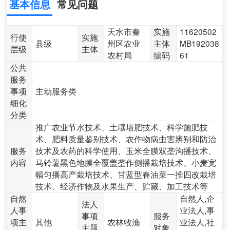
基本信息
常见问题
天水市秦
实施
11620502
行使
实施
县级
州区农业
主体
MB192038
层级
主体
农村局
编码
61
公共
服务
事项
主动服务类
细化
分类
推广农业节水技术、土壤培肥技术、科学施肥技
术、肥料质量鉴别技术、农作物病虫害辨别和防治
服务
技术及农药的科学使用、玉米全膜双垄沟播技术、
内容
马铃薯黑色地膜全覆盖垄作侧播栽培技术、小麦宽
幅匀播高产栽培技术、甘蓝型春油菜一推四改栽培
技术、经济作物及水果生产、贮藏、加工技术等
自然
自然人,企
法人
人事
业法人,事
事项
服务
项主
其他
农林牧渔
业法人,社
主题
对象