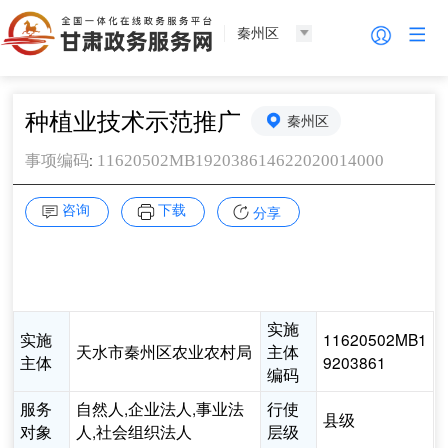
秦州区
种植业技术示范推广
秦州区
:
11620502MB192038614622020014000
事项编码
咨询
下载
分享
实施
实施
11620502MB1
天水市秦州区农业农村局
主体
主体
9203861
编码
服务
自然人,企业法人,事业法
行使
县级
对象
人,社会组织法人
层级