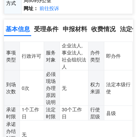
局509办公室
方式
前往投诉
网址：
基本信息
受理条件
申报材料
收费情况
法定
企业法人,
事项
服务
事业法人,
办件
行政许可
即办件
类型
对象
社会组织法
类型
人
必须
现场
到场
权力
法定本级行
0次
办理
无
次数
来源
使
原因
说明
承诺
1个工作
法定
30个工作
行使
县级
时限
日
时限
日
层级
承诺
办结
无