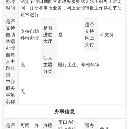
办理
法定节假日期间甘肃政务服务网天水子站可正常访
时间
问、注册和申报业务，网上受理审批工作将在节后
正常进行
是否
是否
支持
是否
支持自助
支持
自助
进驻
是
不支持
终端办理
网上
终端
大厅
支付
办理
自然
法人
人主
无
主题
医疗卫生、年检年审
题分
分类
类
中介
服务
无
事项
名称
办事信息
窗口办理,
是否
可网上办
办理
通办
网上办理,
全县