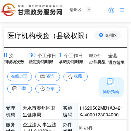
秦州区
医疗机构校验（县级权限）
秦州区
0
30
1
即办件
全县
次
个工作日
个工作日
到现场次数
法定办结时限
承诺办结时限
办件类型
通办范围
在线办理
咨询
收藏
下载
分享
简版指南
受理
天水市秦州区卫
实施
11620502MB1A3421
机构
生健康局
编码
XJ4000123004000
服务
企业法人,事业法
办件
即办件