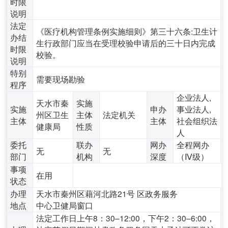
时限
说明
法定
《医疗机构管理条例实施细则》第三十六条:卫生计
办结
生行政部门应当在受理校验申请后的三十日内完成
时限
校验。
说明
特别
需要现场勘验
程序
企业法人,
天水市秦
实施
实施
申办
事业法人,
州区卫生
主体
法定机关
主体
主体
社会组织法
健康局
性质
人
委托
联办
网办
全程网办
无
无
部门
机构
深度
（Ⅳ级）
事项
在用
状态
办理
天水市秦州区藉河北路21号 区政务服务
地点
中心卫健局窗口
法定工作日上午8：30–12:00，下午2：30–6:00，