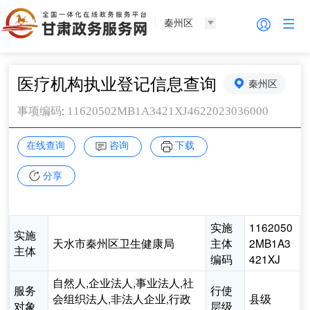
秦州区
医疗机构执业登记信息查询
秦州区
:
11620502MB1A3421XJ4622023036000
事项编码
在线查询
咨询
下载
分享
实施
1162050
实施
天水市秦州区卫生健康局
主体
2MB1A3
主体
编码
421XJ
自然人,企业法人,事业法人,社
服务
行使
会组织法人,非法人企业,行政
县级
对象
层级