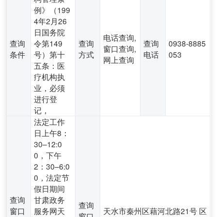
例》（199
4年2月26
日国务院
电话查询,
查询
令第149
查询
查询
0938-8885
窗口查询,
条件
号）第十
方式
电话
053
网上查询
五条：医
疗机构执
业，必须
进行登
记，
法定工作
日上午8：
30–12:0
0，下午
2：30–6:0
0，法定节
假日期间
查询
甘肃政务
查询
窗口
服务网天
天水市秦州区藉河北路21号 区
窗口