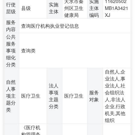
天水市秦
实施
11620502
行使
实施
县级
州区卫生
主体
MB1A3421
层级
主体
健康局
编码
XJ
服务
查询医疗机构执业登记信息
内容
公共
服务
事项
查询类
细化
分类
自然人,企
业法人,事
自然
法人
业法人,社
人事
事项
服务
会组织法
项主
医疗卫生
医疗卫生
主题
对象
人,非法人
题分
分类
企业,行政
类
机关,其他
组织
《医疗机
构管理条