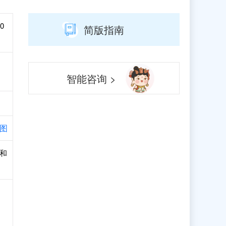
0
简版指南
智能咨询 >
图
册和