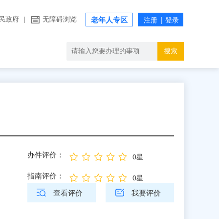
民政府
|
无障碍浏览
老年人专区
搜索
办件评价：
0星
指南评价：
0星
查看评价
我要评价