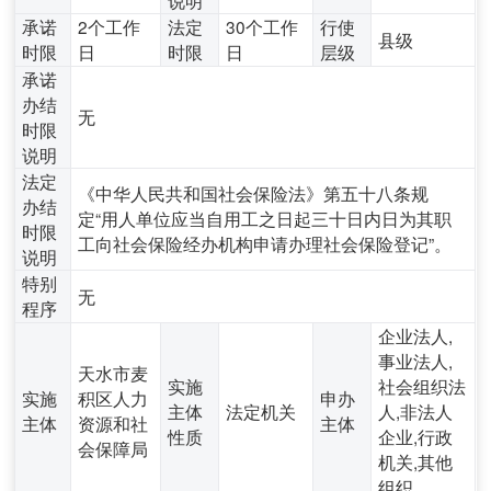
承诺
2个工作
法定
30个工作
行使
县级
时限
日
时限
日
层级
承诺
办结
无
时限
说明
法定
《中华人民共和国社会保险法》第五十八条规
办结
定“用人单位应当自用工之日起三十日内日为其职
时限
工向社会保险经办机构申请办理社会保险登记”。
说明
特别
无
程序
企业法人,
事业法人,
天水市麦
实施
社会组织法
实施
积区人力
申办
主体
法定机关
人,非法人
主体
资源和社
主体
性质
企业,行政
会保障局
机关,其他
组织