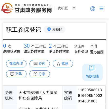
麦积区
职工参保登记
麦积区
0
30
2
承诺件
全县
次
个工作日
个工作日
到现场次数
法定办结时限
承诺办结时限
办件类型
通办范围
在线办理
咨询
收藏
下载
分享
简版指南
11620503013
受理
天水市麦积区人力资源
实施
916608B4002
机构
和社会保障局
编码
014001005