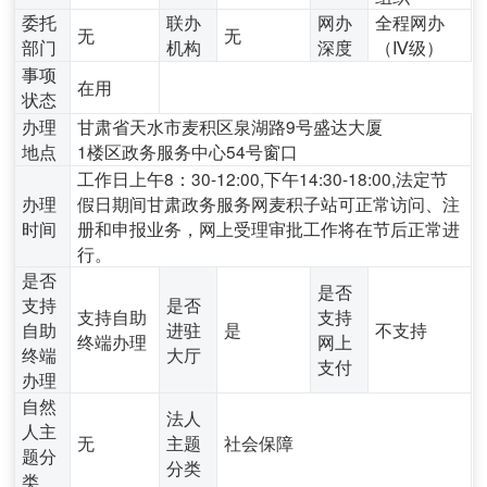
委托
联办
网办
全程网办
无
无
部门
机构
深度
（Ⅳ级）
事项
在用
状态
办理
甘肃省天水市麦积区泉湖路9号盛达大厦
地点
1楼区政务服务中心54号窗口
工作日上午8：30-12:00,下午14:30-18:00,法定节
办理
假日期间甘肃政务服务网麦积子站可正常访问、注
时间
册和申报业务，网上受理审批工作将在节后正常进
行。
是否
是否
支持
是否
支持自助
支持
自助
进驻
是
不支持
终端办理
网上
终端
大厅
支付
办理
自然
法人
人主
无
主题
社会保障
题分
分类
类