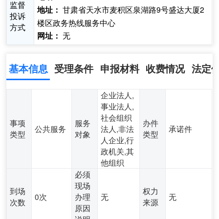
监督
甘肃省天水市麦积区泉湖路9号盛达大厦2
地址：
投诉
楼区政务热线服务中心
方式
无
网址：
基本信息
受理条件
申报材料
收费情况
法定
企业法人,
事业法人,
社会组织
事项
服务
办件
公共服务
法人,非法
承诺件
类型
对象
类型
人企业,行
政机关,其
他组织
必须
现场
到场
权力
0次
办理
无
无
次数
来源
原因
说明