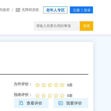
民政府
|
无障碍浏览
老年人专区
搜索
办件评价：
0星
指南评价：
0星
查看评价
我要评价