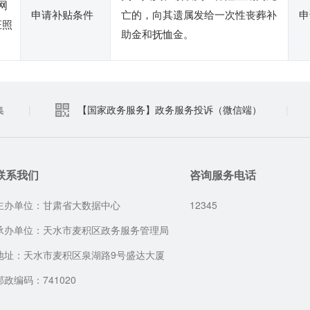
网
申请补贴条件
亡的，向其遗属发给一次性丧葬补
申
证照
助金和抚恤金。
集
|
【国家政务服务】政务服务投诉（微信端）
|
联系我们
咨询服务电话
主办单位：甘肃省大数据中心
12345
承办单位：天水市麦积区政务服务管理局
地址：天水市麦积区泉湖路9号盛达大厦
邮政编码：741020