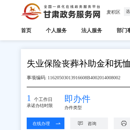
选
麦积区
首页
个人服务
法人服务
部门
失业保险丧葬补助金和抚
:
事项编码
11620503013916608B4002014008002
1
即办件
个工作日
承诺办结时限
办件类型
在线办理
咨询