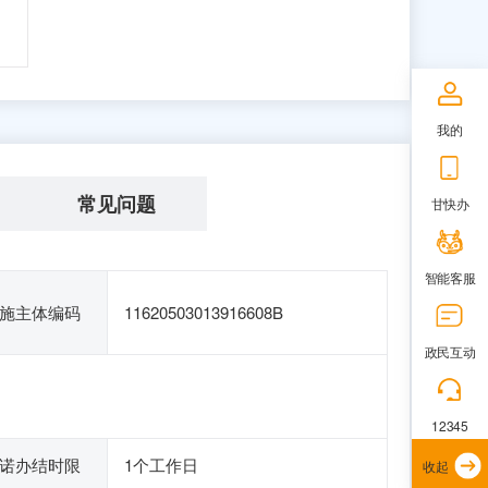
我的
常见问题
甘快办
智能客服
施主体编码
11620503013916608B
政民互动
12345
诺办结时限
1个工作日
收起