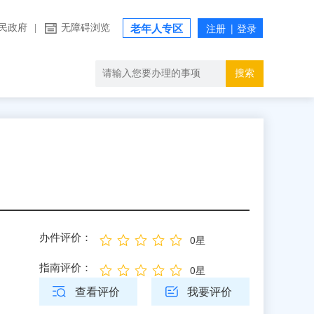
民政府
|
无障碍浏览
老年人专区
搜索
办件评价：
0星
指南评价：
0星
查看评价
我要评价