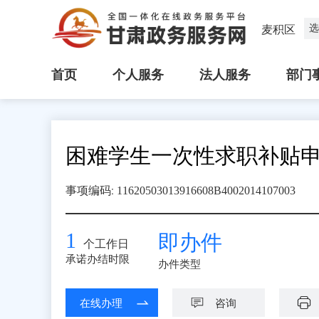
选
麦积区
首页
个人服务
法人服务
部门
困难学生一次性求职补贴
:
事项编码
11620503013916608B4002014107003
1
即办件
个工作日
承诺办结时限
办件类型
在线办理
咨询