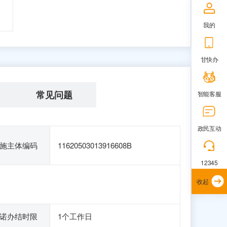
我的
甘快办
常见问题
智能客服
政民互动
施主体编码
11620503013916608B
12345
收起
诺办结时限
1个工作日