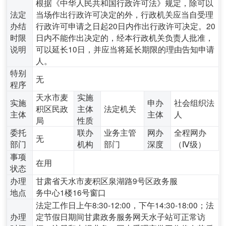
根据《中华人民共和国行政许可法》规定，除可以
法定
当场作出行政许可决定的外，行政机关应当自受理
办结
行政许可申请之日起‌20日内‌作出行政许可决定。20
时限
日内不能作出决定的，经本行政机关负责人批准，
说明
可以延长10日，并应当将延长期限的理由告知申请
人。
特别
无
程序
天水市麦
实施
实施
申办
社会组织法
积区民政
主体
法定机关
主体
主体
人
局
性质
委托
联办
业务主管
网办
全程网办
无
部门
机构
部门
深度
（Ⅳ级）
事项
在用
状态
办理
甘肃省天水市麦积区泉湖路9号区政务服
地点
务中心1楼16号窗口
法定工作日上午8:30-12:00，下午14:30-18:00；法
办理
定节假日期间甘肃政务服务网天水子站可正常访