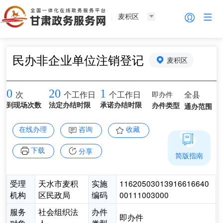
麦积区
民办非企业单位注销登记
麦积区
0
20
1
即办件
全县
次
个工作日
个工作日
到现场次数
法定办结时限
承诺办结时限
办件类型
通办范围
在线办理
咨询
收藏
下载
分享
简版指南
受理
天水市麦积
实施
11620503013916616640
机构
区民政局
编码
00111003000
服务
社会组织法
办件
即办件