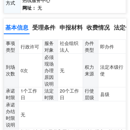
热线服务中心
方式
无
网址：
基本信息
受理条件
申报材料
收费情况
法定
事项
服务
社会组织
办件
行政许可
即办件
类型
对象
法人
类型
必须
现场
到场
权力
法定本级行
0次
办理
无
次数
来源
使
原因
说明
承诺
1个工作
法定
20个工作
行使
县级
时限
日
时限
日
层级
承诺
办结
无
时限
说明