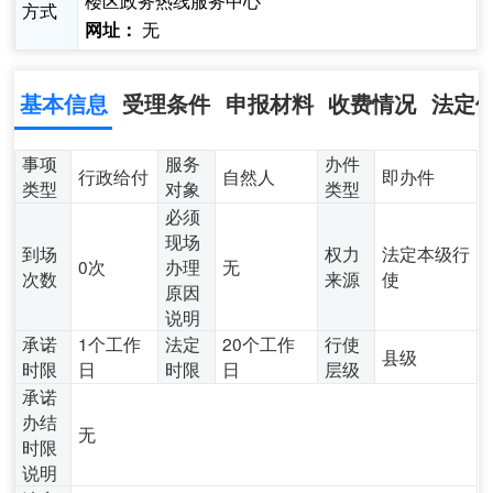
楼区政务热线服务中心
方式
无
网址：
基本信息
受理条件
申报材料
收费情况
法定
事项
服务
办件
行政给付
自然人
即办件
类型
对象
类型
必须
现场
到场
权力
法定本级行
0次
办理
无
次数
来源
使
原因
说明
承诺
1个工作
法定
20个工作
行使
县级
时限
日
时限
日
层级
承诺
办结
无
时限
说明