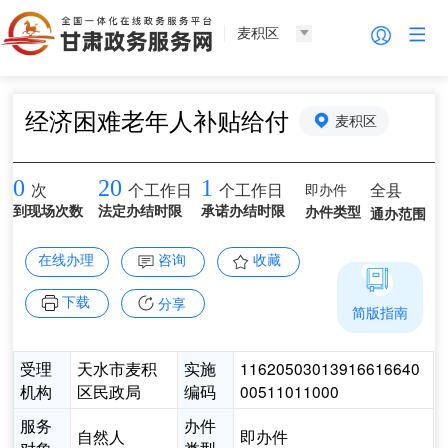
麦积区
经济困难老年人补贴给付
麦积区
0
20
1
即办件
全县
次
个工作日
个工作日
到现场次数
法定办结时限
承诺办结时限
办件类型
通办范围
在线办理
咨询
收藏
下载
分享
简版指南
受理
天水市麦积
实施
11620503013916616640
机构
区民政局
编码
00511011000
服务
办件
自然人
即办件