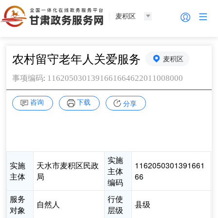
麦积区
农村留守老年人关爱服务
麦积区
:
1162050301391661664622011008000
事项编码
咨询
下载
分享
实施
实施
天水市麦积区民政
1162050301391661
主体
主体
局
66
编码
服务
行使
自然人
县级
对象
层级