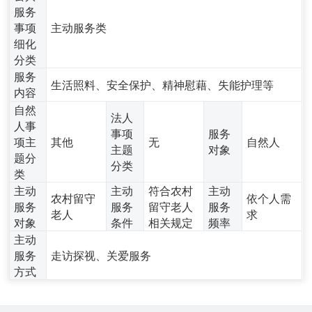
服务
事项
主动服务类
细化
分类
服务
生活照料、安全保护、精神慰藉、失能护理等
内容
自然
法人
人事
事项
服务
项主
其他
无
自然人
主题
对象
题分
分类
类
主动
主动
符合农村
主动
农村留守
依个人需
服务
服务
留守老人
服务
老人
求
对象
条件
相关规定
频率
主动
服务
走访探视、关爱服务
方式