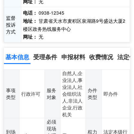
无
网址：
0938-12345
电话：
监督
甘肃省天水市麦积区泉湖路9号盛达大厦2
地址：
投诉
楼区政务热线服务中心
方式
无
网址：
基本信息
受理条件
申报材料
收费情况
法定
自然人,企
业法人,事
业法人,社
事项
服务
办件
行政许可
会组织法
即办件
类型
对象
类型
人,非法人
企业,行政
机关
必须
现场
到场
权力
法定本级行