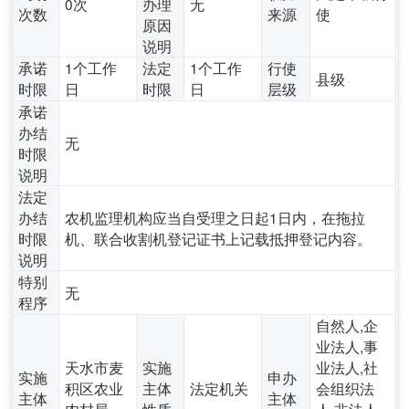
0次
办理
无
次数
来源
使
原因
说明
承诺
1个工作
法定
1个工作
行使
县级
时限
日
时限
日
层级
承诺
办结
无
时限
说明
法定
办结
农机监理机构应当自受理之日起1日内，在拖拉
时限
机、联合收割机登记证书上记载抵押登记内容。
说明
特别
无
程序
自然人,企
业法人,事
天水市麦
实施
业法人,社
实施
申办
积区农业
主体
法定机关
会组织法
主体
主体
农村局
性质
人,非法人