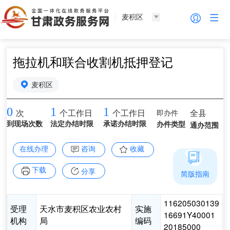
麦积区
拖拉机和联合收割机抵押登记
麦积区
0
1
1
即办件
全县
次
个工作日
个工作日
到现场次数
法定办结时限
承诺办结时限
办件类型
通办范围
在线办理
咨询
收藏
下载
分享
简版指南
116205030139
受理
天水市麦积区农业农村
实施
16691Y40001
机构
局
编码
20185000