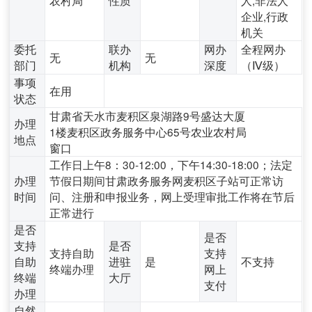
企业,行政
机关
委托
联办
网办
全程网办
无
无
部门
机构
深度
（Ⅳ级）
事项
在用
状态
甘肃省天水市麦积区泉湖路9号盛达大厦
办理
1楼麦积区政务服务中心65号农业农村局
地点
窗口
工作日上午8：30-12:00，下午14:30-18:00；法定
办理
节假日期间甘肃政务服务网麦积区子站可正常访
时间
问、注册和申报业务，网上受理审批工作将在节后
正常进行
是否
是否
支持
是否
支持自助
支持
自助
进驻
是
不支持
终端办理
网上
终端
大厅
支付
办理
自然