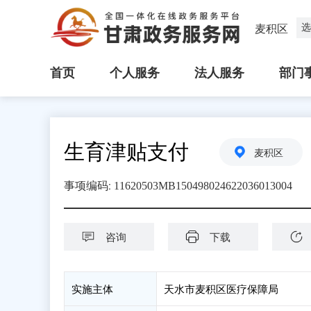
选
麦积区
首页
个人服务
法人服务
部门
生育津贴支付
麦积区
:
事项编码
11620503MB150498024622036013004
咨询
下载
实施主体
天水市麦积区医疗保障局