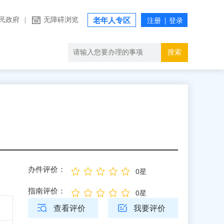
民政府
|
无障碍浏览
老年人专区
搜索
办件评价：
0星
指南评价：
0星
查看评价
我要评价