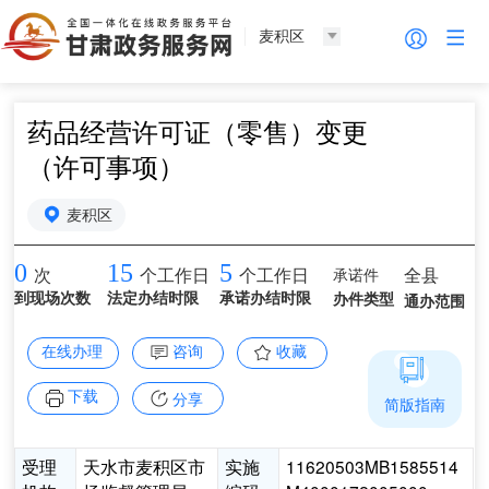
麦积区
药品经营许可证（零售）变更
（许可事项）
麦积区
0
15
5
承诺件
全县
次
个工作日
个工作日
到现场次数
法定办结时限
承诺办结时限
办件类型
通办范围
在线办理
咨询
收藏
下载
分享
简版指南
受理
天水市麦积区市
实施
11620503MB1585514