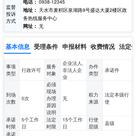
0938-12345
电话：
监督
天水市麦积区泉湖路9号盛达大厦2楼区政
地址：
投诉
务热线服务中心
方式
无
网址：
基本信息
受理条件
申报材料
收费情况
法定
企业法人,
事项
服务
办件
行政许可
非法人企
承诺件
类型
对象
类型
业
必须
现场
到场
权力
法定本级行
0次
办理
无
次数
来源
使
原因
说明
承诺
5个工作
法定
15个工作
行使
县级
时限
日
时限
日
层级
承诺