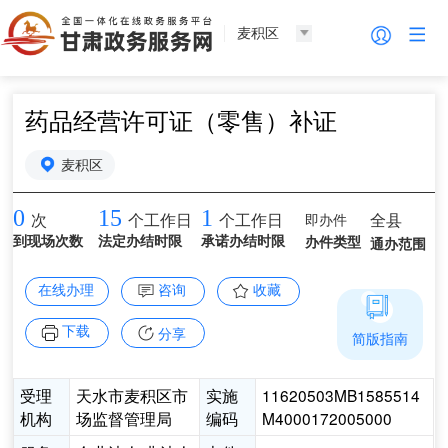
麦积区
药品经营许可证（零售）补证
麦积区
0
15
1
即办件
全县
次
个工作日
个工作日
到现场次数
法定办结时限
承诺办结时限
办件类型
通办范围
在线办理
咨询
收藏
下载
分享
简版指南
受理
天水市麦积区市
实施
11620503MB1585514
机构
场监督管理局
编码
M4000172005000