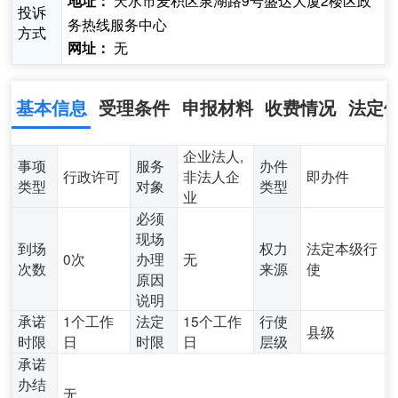
天水市麦积区泉湖路9号盛达大厦2楼区政
地址：
投诉
务热线服务中心
方式
无
网址：
基本信息
受理条件
申报材料
收费情况
法定
企业法人,
事项
服务
办件
行政许可
非法人企
即办件
类型
对象
类型
业
必须
现场
到场
权力
法定本级行
0次
办理
无
次数
来源
使
原因
说明
承诺
1个工作
法定
15个工作
行使
县级
时限
日
时限
日
层级
承诺
办结
无