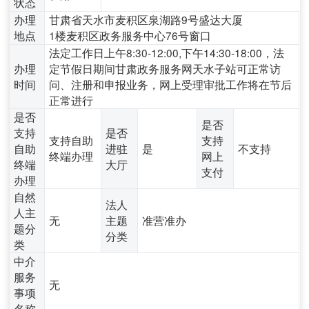
状态
办理
甘肃省天水市麦积区泉湖路9号盛达大厦
地点
1楼麦积区政务服务中心76号窗口
法定工作日上午8:30-12:00,下午14:30-18:00，法
办理
定节假日期间甘肃政务服务网天水子站可正常访
时间
问、注册和申报业务，网上受理审批工作将在节后
正常进行
是否
是否
支持
是否
支持自助
支持
自助
进驻
是
不支持
终端办理
网上
终端
大厅
支付
办理
自然
法人
人主
无
主题
准营准办
题分
分类
类
中介
服务
无
事项
名称