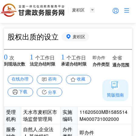
麦积区
股权出质的设立
麦积区
0
1
1
即办件
全省
次
个工作日
个工作日
到现场次数
法定办结时限
承诺办结时限
办件类型
通办范围
在线办理
咨询
收藏
下载
分享
简版指南
受理
天水市麦积区市
实施
11620503MB1585514
机构
场监督管理局
编码
M4000731002000
服务
自然人,企业法
办件
即办件