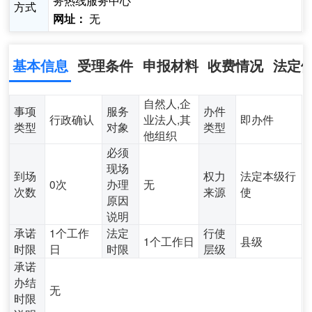
务热线服务中心
方式
无
网址：
基本信息
受理条件
申报材料
收费情况
法定
自然人,企
事项
服务
办件
行政确认
业法人,其
即办件
类型
对象
类型
他组织
必须
现场
到场
权力
法定本级行
0次
办理
无
次数
来源
使
原因
说明
承诺
1个工作
法定
行使
1个工作日
县级
时限
日
时限
层级
承诺
办结
无
时限