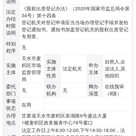
说明
《股权出质登记办法》（2020年国家市监总局令第
法定
34号）第十四条
办结
登记机关对登记申请应当当场办理登记手续并发给
时限
登记通知书。通知书加盖登记机关的股权出质登记
说明
专用章。
特别
无
程序
天水市麦
实施
自然人,企
实施
积区市场
申办
主体
法定机关
业法人,其
主体
监督管理
主体
性质
他组织
局
委托
联办
网办
在线预审
无
无
部门
机构
深度
（Ⅱ级）
事项
在用
状态
办理
甘肃省天水市麦积区泉湖路9号盛达大厦
地点
1楼麦积区政务服务中心76号窗口
法定工作日上午8:30-12:00,下午14:30-18:00，法