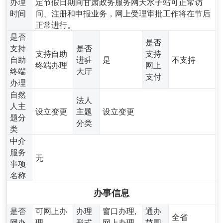
办理
定节假日期间甘肃政务服务网天水子站可正常访
时间
问、注册和申报业务，网上受理审批工作将在节后
正常进行。
是否
是否
支持
是否
支持自助
支持
自助
进驻
是
不支持
终端办理
网上
终端
大厅
支付
办理
自然
法人
人主
设立变更
主题
设立变更
题分
分类
类
中介
服务
无
事项
名称
办事信息
是否
可网上办
办理
窗口办理,
通办
全省
网办
理
形式
网上办理
范围