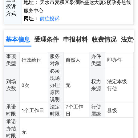
天水市麦积区泉湖路盛达大厦2楼政务热线
地址：
投诉
服务中心
方式
前往投诉
网址：
基本信息
受理条件
申报材料
收费情况
法定
事项
服务
办件
行政给付
自然人
即办件
类型
对象
类型
必须
现场
到场
权力
法定本级
0次
办理
无
次数
来源
行使
原因
说明
承诺
法定
7个工作
行使
1个工作日
县级
时限
时限
日
层级
承诺
办结
无
时限