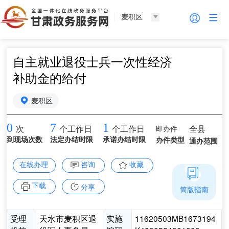
麦积区
自主就业退役士兵一次性经济
补助金的给付
麦积区
0
7
1
即办件
全县
次
个工作日
个工作日
到现场次数
法定办结时限
承诺办结时限
办件类型
通办范围
在线办理
咨询
收藏
下载
分享
简版指南
受理
天水市麦积区退
实施
11620503MB1673194