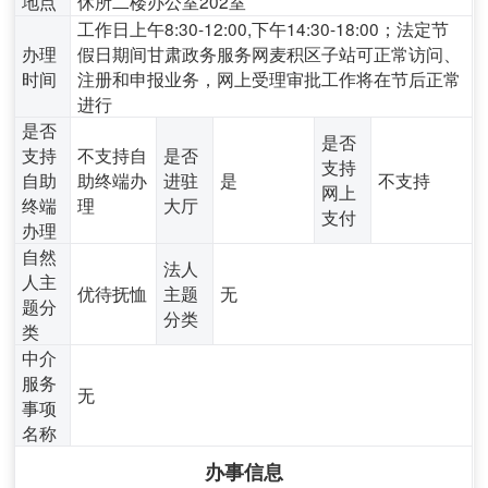
地点
休所二楼办公室202室
工作日上午8:30-12:00,下午14:30-18:00；法定节
办理
假日期间甘肃政务服务网麦积区子站可正常访问、
时间
注册和申报业务，网上受理审批工作将在节后正常
进行
是否
是否
支持
不支持自
是否
支持
自助
助终端办
进驻
是
不支持
网上
终端
理
大厅
支付
办理
自然
法人
人主
优待抚恤
主题
无
题分
分类
类
中介
服务
无
事项
名称
办事信息