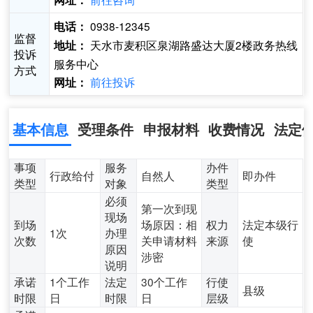
网址：
0938-12345
电话：
监督
天水市麦积区泉湖路盛达大厦2楼政务热线
地址：
投诉
服务中心
方式
前往投诉
网址：
基本信息
受理条件
申报材料
收费情况
法定
事项
服务
办件
行政给付
自然人
即办件
类型
对象
类型
必须
第一次到现
现场
到场
场原因：相
权力
法定本级行
1次
办理
次数
关申请材料
来源
使
原因
涉密
说明
承诺
1个工作
法定
30个工作
行使
县级
时限
日
时限
日
层级