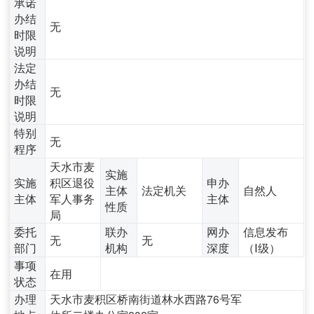
承诺
办结
无
时限
说明
法定
办结
无
时限
说明
特别
无
程序
天水市麦
实施
实施
积区退役
申办
主体
法定机关
自然人
主体
军人事务
主体
性质
局
委托
联办
网办
信息发布
无
无
部门
机构
深度
（Ⅰ级）
事项
在用
状态
办理
天水市麦积区桥南街道林水西路76号军