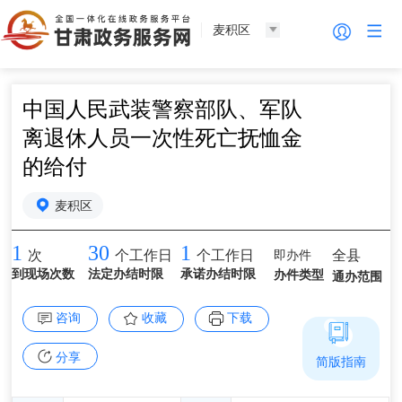
麦积区
中国人民武装警察部队、军队
离退休人员一次性死亡抚恤金
的给付
麦积区
1
30
1
即办件
全县
次
个工作日
个工作日
到现场次数
法定办结时限
承诺办结时限
办件类型
通办范围
咨询
收藏
下载
分享
简版指南