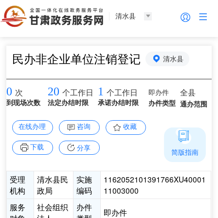
清水县
民办非企业单位注销登记
清水县
0
20
1
即办件
全县
次
个工作日
个工作日
到现场次数
法定办结时限
承诺办结时限
办件类型
通办范围
在线办理
咨询
收藏
下载
分享
简版指南
受理
清水县民
实施
1162052101391766XU40001
机构
政局
编码
11003000
服务
社会组织
办件
即办件