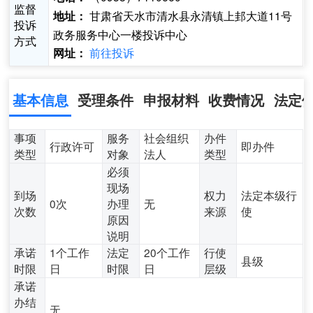
监督
甘肃省天水市清水县永清镇上邽大道11号
地址：
投诉
政务服务中心一楼投诉中心
方式
前往投诉
网址：
基本信息
受理条件
申报材料
收费情况
法定
事项
服务
社会组织
办件
行政许可
即办件
类型
对象
法人
类型
必须
现场
到场
权力
法定本级行
0次
办理
无
次数
来源
使
原因
说明
承诺
1个工作
法定
20个工作
行使
县级
时限
日
时限
日
层级
承诺
办结
无