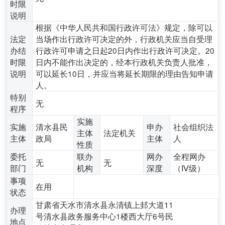
时限
说明
根据《中华人民共和国行政许可法》规定，除可以
法定
当场作出行政许可决定的外，行政机关应当自受理
办结
行政许可申请之日起‌20日内‌作出行政许可决定。20
时限
日内不能作出决定的，经本行政机关负责人批准，
说明
可以延长10日，并应当将延长期限的理由告知申请
人。
特别
无
程序
实施
实施
清水县民
申办
社会组织法
主体
法定机关
主体
政局
主体
人
性质
委托
联办
网办
全程网办
无
无
部门
机构
深度
（Ⅳ级）
事项
在用
状态
甘肃省天水市清水县永清镇上邽大道11
办理
号清水县政务服务中心1楼西大厅6号民
地点