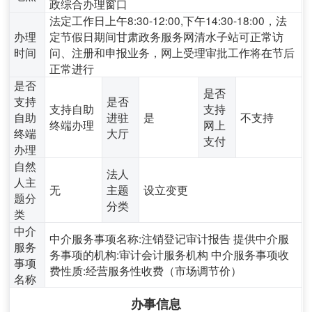
政综合办理窗口
法定工作日上午8:30-12:00,下午14:30-18:00，法
办理
定节假日期间甘肃政务服务网清水子站可正常访
时间
问、注册和申报业务，网上受理审批工作将在节后
正常进行
是否
是否
支持
是否
支持自助
支持
自助
进驻
是
不支持
终端办理
网上
终端
大厅
支付
办理
自然
法人
人主
无
主题
设立变更
题分
分类
类
中介
中介服务事项名称:注销登记审计报告 提供中介服
服务
务事项的机构:审计会计服务机构 中介服务事项收
事项
费性质:经营服务性收费（市场调节价）
名称
办事信息