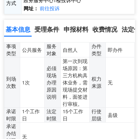
政务服务中心1楼投诉中心
方式
前往投诉
网址：
基本信息
受理条件
申报材料
收费情况
法定
事项
服务
办件
公共服务
自然人
即办件
类型
对象
类型
第一次到现
必须
场原因：第
现场
三方机构具
到场
权力
1次
办理
体业务，需
无
次数
来源
原因
现场提交材
说明
料，面签进
行审核。
承诺
1个工作
法定
15个工作
行使
县级
时限
日
时限
日
层级
承诺
办结
无