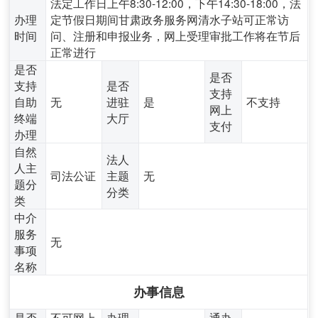
法定工作日上午8:30-12:00，下午14:30-18:00，法
办理
定节假日期间甘肃政务服务网清水子站可正常访
时间
问、注册和申报业务，网上受理审批工作将在节后
正常进行
是否
是否
支持
是否
支持
自助
无
进驻
是
不支持
网上
终端
大厅
支付
办理
自然
法人
人主
司法公证
主题
无
题分
分类
类
中介
服务
无
事项
名称
办事信息
是否
不可网上
办理
通办