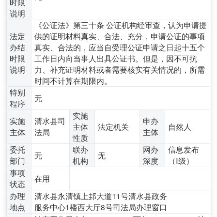
时限
说明
《公证法》第三十条 公证机构经审查，认为申请提
法定
供的证明材料真实、合法、充分，申请公证的事项
办结
真实、合法的，应当自受理公证申请之日起十五个
时限
工作日内向当事人出具公证书。但是，因不可抗
说明
力、补充证明材料或者需要核实有关情况的，所需
时间不计算在期限内。
特别
无
程序
实施
实施
清水县司
申办
主体
法定机关
自然人
主体
法局
主体
性质
委托
联办
网办
信息发布
无
无
部门
机构
深度
（Ⅰ级）
事项
在用
状态
办理
清水县永清镇上邽大道11号清水县政务
地点
服务中心1楼西大厅8号司法局办理窗口