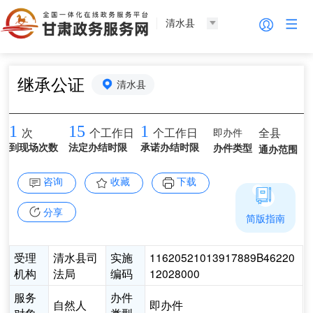
清水县
继承公证
清水县
1
15
1
即办件
全县
次
个工作日
个工作日
到现场次数
法定办结时限
承诺办结时限
办件类型
通办范围
咨询
收藏
下载
分享
简版指南
受理
清水县司
实施
11620521013917889B46220
机构
法局
编码
12028000
服务
办件
自然人
即办件