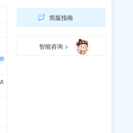
简版指南
智能咨询 >
图
访