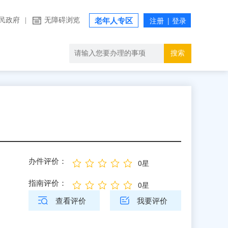
民政府
|
无障碍浏览
老年人专区
搜索
办件评价：
0星
指南评价：
0星
查看评价
我要评价