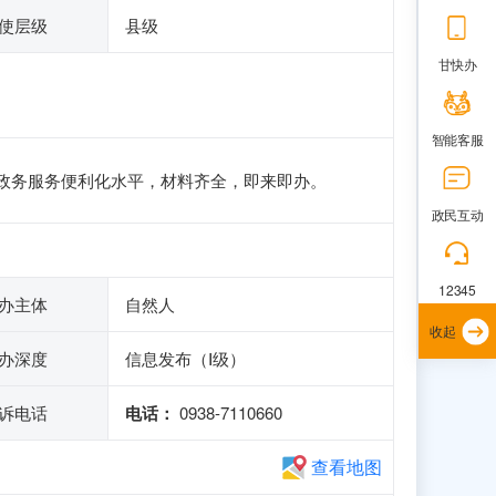
使层级
县级
甘快办
智能客服
升政务服务便利化水平，材料齐全，即来即办。
政民互动
12345
办主体
自然人
收起
办深度
信息发布（Ⅰ级）
诉电话
电话：
0938-7110660
查看地图