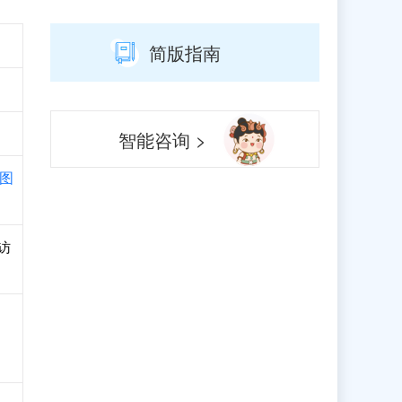
简版指南
智能咨询 >
图
访