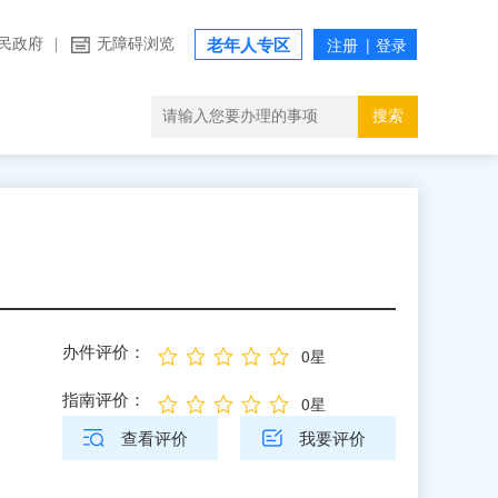
民政府
|
无障碍浏览
老年人专区
搜索
办件评价：
0星
指南评价：
0星
查看评价
我要评价