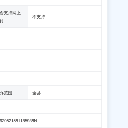
否支持网上
不支持
付
办范围
全县
620521581185938N