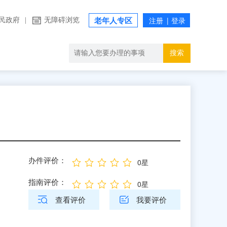
民政府
|
无障碍浏览
老年人专区
搜索
办件评价：
0星
指南评价：
0星
查看评价
我要评价