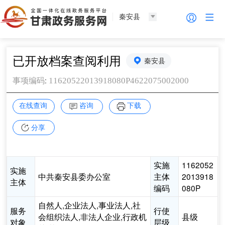
秦安县
已开放档案查阅利用
秦安县
:
11620522013918080P4622075002000
事项编码
在线查询
咨询
下载
分享
实施
1162052
实施
中共秦安县委办公室
主体
2013918
主体
编码
080P
自然人,企业法人,事业法人,社
服务
行使
会组织法人,非法人企业,行政机
县级
对象
层级