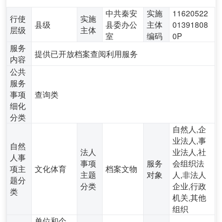
中共秦安
实施
11620522
行使
实施
县级
县委办公
主体
01391808
层级
主体
室
编码
0P
服务
提供已开放档案查阅利用服务
内容
公共
服务
事项
查询类
细化
分类
自然人,企
业法人,事
自然
法人
业法人,社
人事
事项
服务
会组织法
项主
文化体育
档案文物
主题
对象
人,非法人
题分
分类
企业,行政
类
机关,其他
组织
单位和个