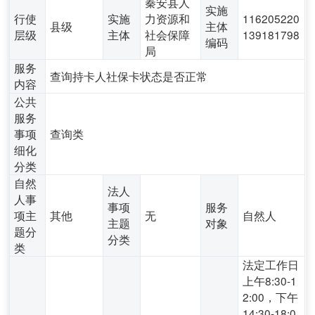
秦安县人
实施
行使
实施
力资源和
116205220
县级
主体
层级
主体
社会保障
139181798
编码
局
服务
查询持卡人社保卡状态是否正常
内容
公共
服务
事项
查询类
细化
分类
自然
法人
人事
事项
服务
项主
其他
无
自然人
主题
对象
题分
分类
类
法定工作日
上午8:30-1
2:00，下午
14:30-18:0