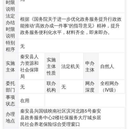
时限
说明
法定
根据《国务院关于进一步优化政务服务提升行政效
办结
能推动“高效办成一件事”的指导意见》精神，提升
时限
政务服务便利化水平，材料齐全，即来即办。
说明
特别
无
程序
秦安县人
实施
实施
力资源和
申办
主体
法定机关
自然人
主体
社会保障
主体
性质
局
委托
联办
网办
全程网办
无
无
部门
机构
深度
（Ⅳ级）
事项
在用
状态
秦安县兴国镇映南社区滨河北路5号秦安
办理
县政务服务中心2楼社保服务大厅城乡居
地点
民社会养老保险综合受理窗口