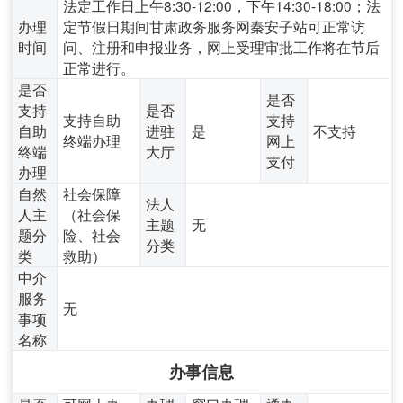
法定工作日上午8:30-12:00，下午14:30-18:00；法
办理
定节假日期间甘肃政务服务网秦安子站可正常访
时间
问、注册和申报业务，网上受理审批工作将在节后
正常进行。
是否
是否
支持
是否
支持自助
支持
自助
进驻
是
不支持
终端办理
网上
终端
大厅
支付
办理
自然
社会保障
法人
人主
（社会保
主题
无
题分
险、社会
分类
类
救助）
中介
服务
无
事项
名称
办事信息