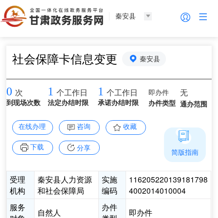
秦安县
社会保障卡信息变更
秦安县
0
1
1
即办件
无
次
个工作日
个工作日
到现场次数
法定办结时限
承诺办结时限
办件类型
通办范围
在线办理
咨询
收藏
下载
分享
简版指南
受理
秦安县人力资源
实施
116205220139181798
机构
和社会保障局
编码
4002014010004
服务
办件
自然人
即办件