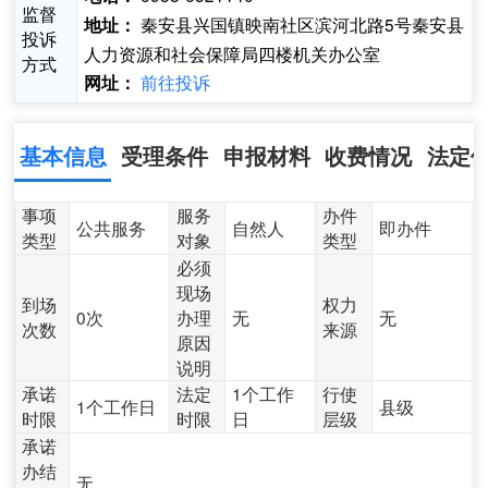
监督
秦安县兴国镇映南社区滨河北路5号秦安县
地址：
投诉
人力资源和社会保障局四楼机关办公室
方式
前往投诉
网址：
基本信息
受理条件
申报材料
收费情况
法定
事项
服务
办件
公共服务
自然人
即办件
类型
对象
类型
必须
现场
到场
权力
0次
办理
无
无
次数
来源
原因
说明
承诺
法定
1个工作
行使
1个工作日
县级
时限
时限
日
层级
承诺
办结
无