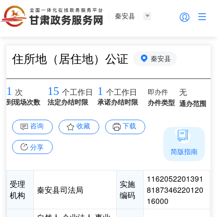
秦安县
住所地（居住地）公证
秦安县
1
15
1
即办件
无
次
个工作日
个工作日
到现场次数
法定办结时限
承诺办结时限
办件类型
通办范围
咨询
收藏
下载
分享
简版指南
1162052201391
受理
实施
秦安县司法局
8187346220120
机构
编码
16000