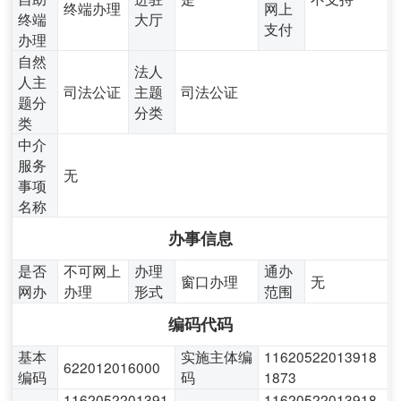
终端办理
网上
终端
大厅
支付
办理
自然
法人
人主
司法公证
主题
司法公证
题分
分类
类
中介
服务
无
事项
名称
办事信息
是否
不可网上
办理
通办
窗口办理
无
网办
办理
形式
范围
编码代码
基本
实施主体编
11620522013918
622012016000
编码
码
1873
1162052201391
11620522013918