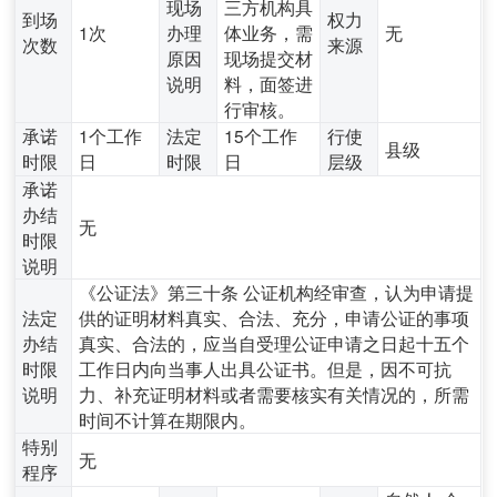
现场
三方机构具
到场
权力
1次
办理
体业务，需
无
次数
来源
原因
现场提交材
说明
料，面签进
行审核。
承诺
1个工作
法定
15个工作
行使
县级
时限
日
时限
日
层级
承诺
办结
无
时限
说明
《公证法》第三十条 公证机构经审查，认为申请提
法定
供的证明材料真实、合法、充分，申请公证的事项
办结
真实、合法的，应当自受理公证申请之日起十五个
时限
工作日内向当事人出具公证书。但是，因不可抗
说明
力、补充证明材料或者需要核实有关情况的，所需
时间不计算在期限内。
特别
无
程序