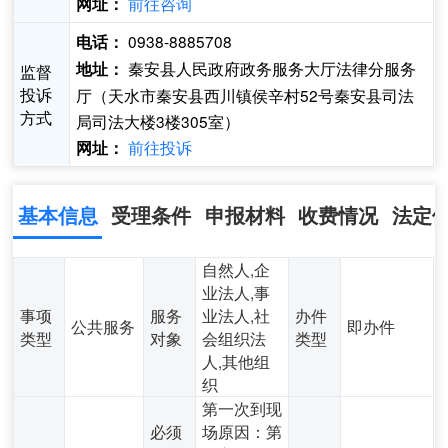
前往咨询
网址：
0938-8885708
电话：
秦安县人民政府政务服务大厅法律分服务
地址：
监督
投诉
厅（天水市秦安县西川镇侯辛村52号秦安县司法
方式
局司法大楼3楼305室）
前往投诉
网址：
基本信息
受理条件
申报材料
收费情况
法定
自然人,企
业法人,事
事项
服务
业法人,社
办件
公共服务
即办件
类型
对象
会组织法
类型
人,其他组
织
第一次到现
必须
场原因：第