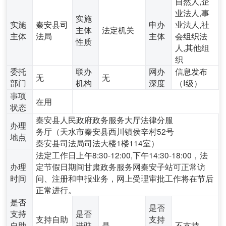
自然人,企
业法人,事
实施
实施
秦安县司
申办
业法人,社
主体
法定机关
主体
法局
主体
会组织法
性质
人,其他组
织
委托
联办
网办
信息发布
无
无
部门
机构
深度
（Ⅰ级）
事项
在用
状态
秦安县人民政府政务服务大厅法律分服
办理
务厅（天水市秦安县西川镇侯辛村52号
地点
秦安县司法局司法大楼1楼114室）
法定工作日上午8:30-12:00,下午14:30-18:00，法
办理
定节假日期间甘肃政务服务网秦安子站可正常访
时间
问、注册和申报业务，网上受理审批工作将在节后
正常进行。
是否
是否
支持
是否
支持自助
支持
自助
进驻
是
不支持