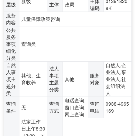
县级
主体
01391820
层级
主体
政局
编码
8K
服务
儿童保障政策咨询
内容
公共
服务
事项
查询类
细化
分类
自然
自然人,企
法人
人事
业法人,事
其他、生
事项
服务
项主
其他
业法人,社
育收养
主题
对象
题分
会组织法
分类
类
人
电话查询,
查询
查询
查询
0938-4965
无
窗口查询,
条件
方式
电话
169
网上查询
法定工作
日上午8:30
-12:00，下