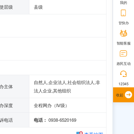
我的
使层级
县级
甘快办
智能客服
政民互动
自然人,企业法人,社会组织法人,非
12345
办主体
法人企业,其他组织
收起
办深度
全程网办（Ⅳ级）
诉电话
电话：
0938-6520169