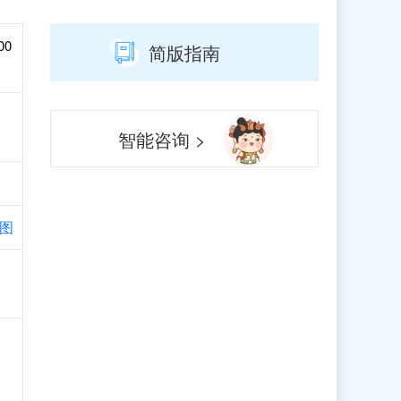
00
简版指南
智能咨询 >
图
、